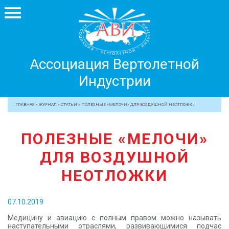
Ассоциация
Ассоциация Вертолетной
Вертолетной
Индустрии
Индустрии
+7 499 755 99 29
ГЛАВНАЯ
»
ЖУРНАЛ
»
СТАТЬИ
»
ПОЛЕЗНЫЕ «МЕЛОЧИ» ДЛЯ ВОЗДУШНОЙ НЕОТЛОЖКИ
АССОЦИАЦИЯ
ПОЛЕЗНЫЕ «МЕЛОЧИ»
ЧЛЕНЫ АВИ
ДЛЯ ВОЗДУШНОЙ
МЕРОПРИЯТИЯ
ПРОФЕССИОНАЛАМ
НЕОТЛОЖКИ
ЖУРНАЛ
07.10.2019
ПРЕССА
Медицину и авиацию с полным правом можно называть
МЕДИА
наступательными отраслями, развивающимися подчас