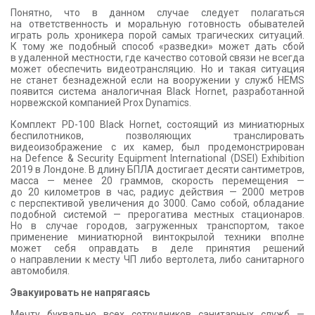
Понятно, что в данном случае следует полагаться
на ответственность и моральную готовность обывателей
играть роль хроникера порой самых трагических ситуаций.
К тому же подобный способ «разведки» может дать сбой
в удаленной местности, где качество сотовой связи не всегда
может обеспечить видеотрансляцию. Но и такая ситуация
не станет безнадежной если на вооружении у служб HEMS
появится система аналогичная Black Hornet, разработанной
норвежской компанией Prox Dynamics.
Комплект PD-100 Black Hornet, состоящий из миниатюрных
беспилотников, позволяющих транслировать
видеоизображение с их камер, был продемонстрирован
на Defence & Security Equipment International (DSEI) Exhibition
2019 в Лондоне. В длину БПЛА достигает десяти сантиметров,
масса — менее 20 граммов, скорость перемещения —
до 20 километров в час, радиус действия — 2000 метров
с перспективой увеличения до 3000. Само собой, обладание
подобной системой — прерогатива местных стационаров.
Но в случае городов, загруженных транспортом, такое
применение миниатюрной винтокрылой техники вполне
может себя оправдать в деле принятия решений
о направлении к месту ЧП либо вертолета, либо санитарного
автомобиля.
Эвакуировать не напрягаясь
Мечту буквально всех сотрудников санитарных служб —