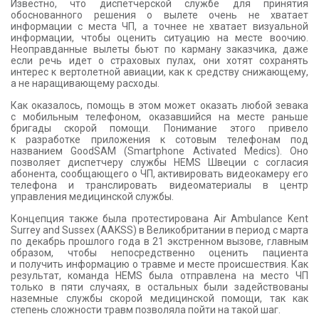
Известно, что диспетчерской службе для принятия
обоснованного решения о вылете очень не хватает
информации с места ЧП, а точнее не хватает визуальной
информации, чтобы оценить ситуацию на месте воочию.
Неоправданные вылеты бьют по карману заказчика, даже
если речь идет о страховых пулах, они хотят сохранять
интерес к вертолетной авиации, как к средству снижающему,
а не наращивающему расходы.
Как оказалось, помощь в этом может оказать любой зевака
с мобильным телефоном, оказавшийся на месте раньше
бригады скорой помощи. Понимание этого привело
к разработке приложения к сотовым телефонам под
названием GoodSAM (Smartphone Activated Medics). Оно
позволяет диспетчеру службы HEMS Швеции с согласия
абонента, сообщающего о ЧП, активировать видеокамеру его
телефона и транслировать видеоматериалы в центр
управления медицинской службы.
Концепция также была протестирована Air Ambulance Kent
Surrey and Sussex (AAKSS) в Великобритании в период с марта
по декабрь прошлого года в 21 экстренном вызове, главным
образом, чтобы непосредственно оценить пациента
и получить информацию о травме и месте происшествия. Как
результат, команда HEMS была отправлена на место ЧП
только в пяти случаях, в остальных были задействованы
наземные службы скорой медицинской помощи, так как
степень сложности травм позволяла пойти на такой шаг.