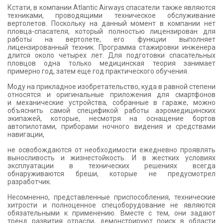
Кстати, в компании Atlantic Airways спасатели также являются
техниками, проводящими техническое обслуживание
вертолетов. Поскольку на данный момент в компании нет
пловца-спасателя, который полностью лицензирован для
работы на вертолете, его функции выполняет
лицензированный техник. Программа стажировки инженера
длится около четырех лет. Для подготовки спасательных
пловцов одна только медицинская теория занимает
примерно год, затем еще год практического обучения.
Моду на прикладное изобретательство, куда в равной степени
относятся и оригинальные приложения для смартфонов
и механические устройства, собранные в гараже, можно
объяснить самой спецификой работы аэромедицинских
экипажей, которые, несмотря на оснащение бортов
автопилотами, приборами ночного видения и средствами
навигации,
не освобождаются от необходимости ежедневно проявлять
выносливость и жизнестойкость. И в жестких условиях
эксплуатации в технических решениях всегда
обнаруживаются бреши, которые не предусмотрел
разработчик.
Несомненно, представленные приспособления, технические
хитрости и полноценное спецоборудование не являются
обязательными к применению. Вместе с тем, они задают
тренд развития отрасли, демонстрируют поиск в области