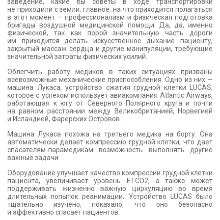
заведение, какие бы советы в ходе транспортировки
не приходили с земли, главное, на что приходится полагаться
в этот момент — профессионализм и физическая подготовка
бригады воздушной медицинской помощи. Да, да, именно
физической, так как порой значительную часть дороги
им приходится делать искусственное дыхание пациенту,
закрытый массаж сердца и другие манипуляции, требующие
значительной затраты физических усилий.
Облегчить работу медиков в таких ситуациях призваны
всевозможные механические приспособления. Одно из них —
машина Лукаса, устройство сжатия грудной клетки LUCAS,
которое с успехом использует авиакомпания Atlantic Airways,
работающая к югу от Северного Полярного круга и почти
на равном расстоянии между Великобританией, Норвегией
и Исландией, Фарерских Островов.
Машина Лукаса похожа на третьего медика на борту. Она
автоматически делает компрессию грудной клетки, что дает
спасателям-парамедикам возможность выполнять другие
важные задачи.
Оборудование улучшает качество компрессии грудной клетки
пациента, увеличивает уровень ETCO2, а также может
поддерживать жизненно важную циркуляцию во время
длительных попыток реанимации. Устройство LUCAS было
тщательно изучено, показало, что оно безопасно
и эффективно спасает пациентов.