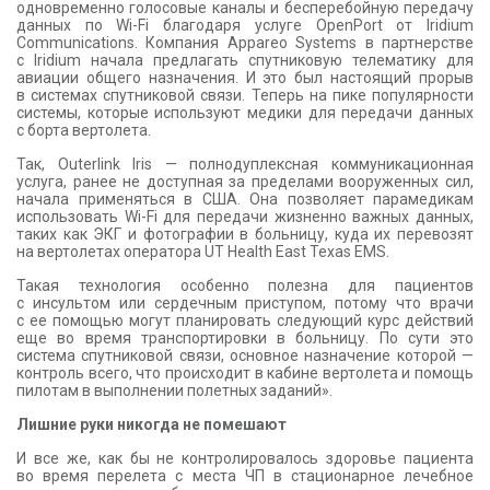
одновременно голосовые каналы и бесперебойную передачу
данных по Wi-Fi благодаря услуге OpenPort от Iridium
Communications. Компания Appareo Systems в партнерстве
с Iridium начала предлагать спутниковую телематику для
авиации общего назначения. И это был настоящий прорыв
в системах спутниковой связи. Теперь на пике популярности
системы, которые используют медики для передачи данных
с борта вертолета.
Так, Outerlink Iris — полнодуплексная коммуникационная
услуга, ранее не доступная за пределами вооруженных сил,
начала применяться в США. Она позволяет парамедикам
использовать Wi-Fi для передачи жизненно важных данных,
таких как ЭКГ и фотографии в больницу, куда их перевозят
на вертолетах оператора UT Health East Texas EMS.
Такая технология особенно полезна для пациентов
с инсультом или сердечным приступом, потому что врачи
с ее помощью могут планировать следующий курс действий
еще во время транспортировки в больницу. По сути это
система спутниковой связи, основное назначение которой —
контроль всего, что происходит в кабине вертолета и помощь
пилотам в выполнении полетных заданий».
Лишние руки никогда не помешают
И все же, как бы не контролировалось здоровье пациента
во время перелета с места ЧП в стационарное лечебное