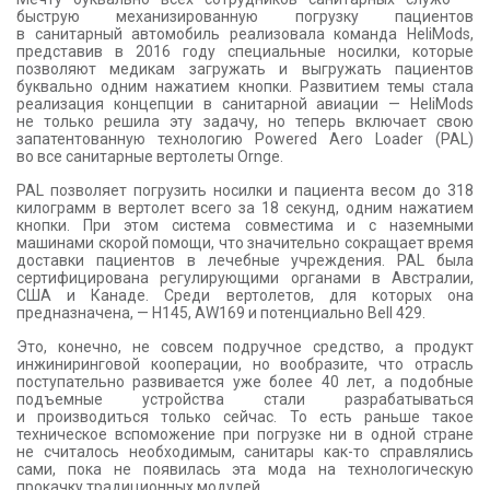
быструю механизированную погрузку пациентов
в санитарный автомобиль реализовала команда HeliMods,
представив в 2016 году специальные носилки, которые
позволяют медикам загружать и выгружать пациентов
буквально одним нажатием кнопки. Развитием темы стала
реализация концепции в санитарной авиации — HeliMods
не только решила эту задачу, но теперь включает свою
запатентованную технологию Powered Aero Loader (PAL)
во все санитарные вертолеты Ornge.
PAL позволяет погрузить носилки и пациента весом до 318
килограмм в вертолет всего за 18 секунд, одним нажатием
кнопки. При этом система совместима и с наземными
машинами скорой помощи, что значительно сокращает время
доставки пациентов в лечебные учреждения. PAL была
сертифицирована регулирующими органами в Австралии,
США и Канаде. Среди вертолетов, для которых она
предназначена, — H145, AW169 и потенциально Bell 429.
Это, конечно, не совсем подручное средство, а продукт
инжиниринговой кооперации, но вообразите, что отрасль
поступательно развивается уже более 40 лет, а подобные
подъемные устройства стали разрабатываться
и производиться только сейчас. То есть раньше такое
техническое вспоможение при погрузке ни в одной стране
не считалось необходимым, санитары как-то справлялись
сами, пока не появилась эта мода на технологическую
прокачку традиционных модулей.