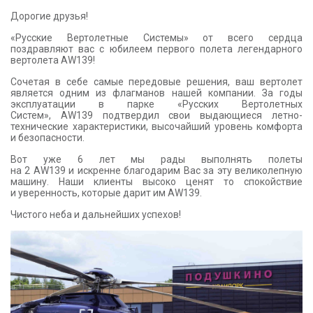
КОНТАКТЫ
Дорогие друзья!
«Русские Вертолетные Системы» от всего сердца
поздравляют вас с юбилеем первого полета легендарного
вертолета AW139!
Сочетая в себе самые передовые решения, ваш вертолет
является одним из флагманов нашей компании. За годы
эксплуатации в парке «Русских Вертолетных
Систем», AW139 подтвердил свои выдающиеся летно-
технические характеристики, высочайший уровень комфорта
и безопасности.
Вот уже 6 лет мы рады выполнять полеты
на 2 AW139 и искренне благодарим Вас за эту великолепную
машину. Наши клиенты высоко ценят то спокойствие
и уверенность, которые дарит им AW139.
Чистого неба и дальнейших успехов!