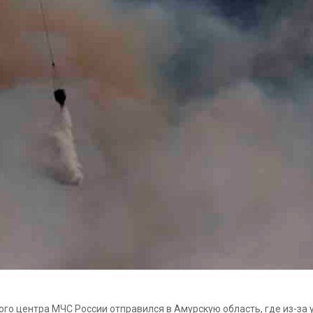
го центра МЧС России отправился в Амурскую область, где из-за