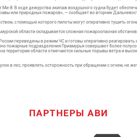
т Ми-8. В ходе дежурства экипаж воздушного судна будет обеспеч
 травы или природных пожаров», — сообщает во вторник Дальнево
вом, с помощью которого пилоты могут оперативно тушить огонь с
Амурской области складывается сложная пожароопасная обстанов
России переведены в режим ЧС и готовы оперативно реагировать
вно пожарные подразделения Приамурья совершают более полусо
 на территории области отмечаются сильные порывы ветра и высо
ок в лес, проявлять осторожность при обращении с огнем, не жеч
ПАРТНЕРЫ АВИ