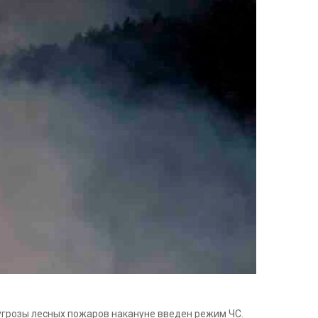
 угрозы лесных пожаров накануне введен режим ЧС.