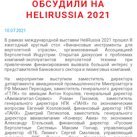
ОБСУДИЛИ НА
КОНТАКТЫ
HELIRUSSIA 2021
10.07.2021
В рамках международной выставки HeliRussia 2021 прошел III
ежегодный круглый стол «Финансовые инструменты для
вертолетной отрасли», организованный Ассоциацией
Вертолетной Индустрии. Открытая дискуссия о проблемах
компаний-эксплуатантов вертолетной техники при
привлечении финансирования вызвала большой интерес у
представителей банковского сектора и лизинговых компаний.
На мероприятии выступили заместитель директора
департамента авиационной промышленности Минпромторга
РФ Михаил Пересадин, заместитель генерального директора
«ГТЛК» по авиации Антон Королев, генеральный директор
«Авиакапитал-Сервис» Роман Пахомов, заместитель
генерального директора НПК «ПАНХ» по экономическим
вопросам Евгений Козловский, финансовый директор НПК
«ПАНХ» Дмитрий Пятикопов, заместитель генерального
директора авиакомпании «Конверс Авиа» по экономике
Александр Егельский, финансовый директор «Русские
Вертолетные Системы» Максим Гончар, управляющий
директор «ВТБ Лизинг» Сергей Смоляков, управляющий