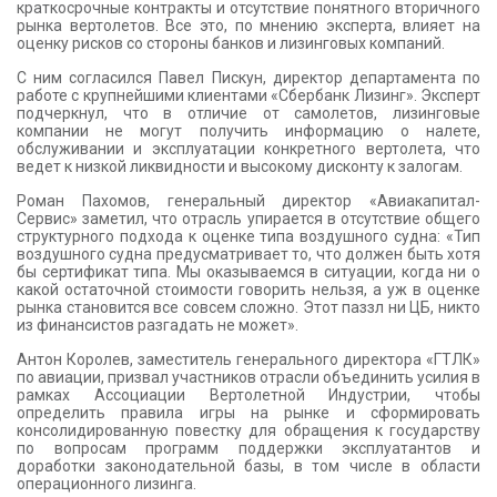
краткосрочные контракты и отсутствие понятного вторичного
рынка вертолетов. Все это, по мнению эксперта, влияет на
оценку рисков со стороны банков и лизинговых компаний.
С ним согласился Павел Пискун, директор департамента по
работе с крупнейшими клиентами «Сбербанк Лизинг». Эксперт
подчеркнул, что в отличие от самолетов, лизинговые
компании не могут получить информацию о налете,
обслуживании и эксплуатации конкретного вертолета, что
ведет к низкой ликвидности и высокому дисконту к залогам.
Роман Пахомов, генеральный директор «Авиакапитал-
Сервис» заметил, что отрасль упирается в отсутствие общего
структурного подхода к оценке типа воздушного судна: «Тип
воздушного судна предусматривает то, что должен быть хотя
бы сертификат типа. Мы оказываемся в ситуации, когда ни о
какой остаточной стоимости говорить нельзя, а уж в оценке
рынка становится все совсем сложно. Этот паззл ни ЦБ, никто
из финансистов разгадать не может».
Антон Королев, заместитель генерального директора «ГТЛК»
по авиации, призвал участников отрасли объединить усилия в
рамках Ассоциации Вертолетной Индустрии, чтобы
определить правила игры на рынке и сформировать
консолидированную повестку для обращения к государству
по вопросам программ поддержки эксплуатантов и
доработки законодательной базы, в том числе в области
операционного лизинга.