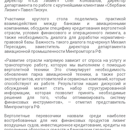
директор «ПСБ Лизинг» Олег Коновалов, директор
департамента по работе с крупнейшими клиентами «Сбербанк
Лизинг» Павел Пискун.
Участники круглого стола поделились практикой
взаимодействия между банками и авиационными
компаниями, обсудили специфику кредитования вертолетной
отрасли, условия финансового и операционного лизинга, а
также необходимость диалога для доработки нормативно-
правовой базы. Важность такого диалога подчеркнул Михаил
Пересадин, заместитель директора департамента
авиационной промышленности Минпромторга РФ.
«Развитие отрасли напрямую зависит от спроса на услугу и
транспортную работу, которую мы выполняем с помощью
вертолетной техники. Это стимулирует необходимость
обновления парка авиационной техники, а также рост
эксплуатантов, изготовителей и сервисных компаний, которые
способствуют их работе. Результатом наших дискуссий и
обсуждений может стать набор структурированной
информации, которая позволит принять необходимые
решения для того, чтобы оптимизировать систему
финансовых инструментов», — отметил представитель
Минпромторга РФ.
Вертолетные перевозчики назвали среди наиболее
востребованных для них финансовых продуктов лизинг
воздушных судов, инвестиционное кредитование, кредиты на
пополнение оборотных средств и банковские гарантии.