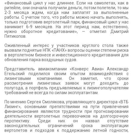
«Финансовый цикл у нас длиннее. Если на самолетах, как в
ритейле, они сначала получили деньги, потом полетели, то мы
2-3 месяца ждем, когда нам заплатят за выполненные
работы. С учетом того, что работы можно начать выполнять,
только подготовив вертолетный парк, финансовый цикл у нас
занимает 6-9 месяцев. На этот период нам, естественно,
нужно оборотное кредитование», — отметил Дмитрий
Пятикопов.
Оживленный интерес у участников круглого стола также
вызвали поднятые НПК «ПАНХ» вопросы оценки степени риска
в вертолетном бизнесе и инвестиционного кредитования для
обновления парка воздушных судов.
Представитель авиакомпании «Конверс Авиа» Александр
Егельский поделился своим опытом взаимодействия с
лизинговыми компаниями. Он заметил, что сроки
рассмотрения лизинговых заявок могут доходить до
полугода, а портфель предъявляемых к лизингополучателям
требований не всегда по силам эксплуатантам.
По мнению Сергея Смолякова, управляющего директора «ВТБ
Лизинг», основными препятствиями на пути привлечения
финансирования являются трудности при прогнозировании
деятельности вертолетных перевозчиков на долгосрочную
перспективу. Среди них он назвал отсутствие
законодательных ограничений срока эксплуатации
вертолетов и подходов к поддержанию летной годности,