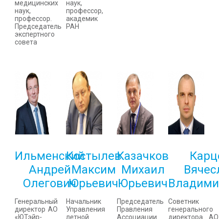
медицинских
наук,
наук,
профессор,
профессор.
академик
Председатель
РАН
экспертного
совета
Ильменский
Костылев
Казачков
Карц
Андрей
Максим
Михаил
Вячес
Олегович
Юрьевич
Юрьевич
Владими
Генеральный
Начальник
Председатель
Советник
директор АО
Управления
Правления
генерального
«ЮТэйр-
летной
Ассоциации
директора АО