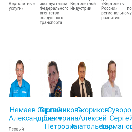
Вертолетные
эксплуатации
Вертолетной
«Вертолеты
услуги»
Федерального
Индустрии
России» по
агентства
региональному
воздушного
развитию
транспорта
Немаев Сергей
Орешникова
Скориков
Суворо
Александрович
Екатерина
Алексей
Серге
Петровна
Анатольевич
Германо
Первый