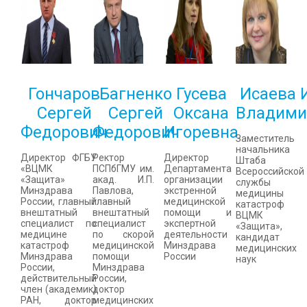
Гончаров
Багненко
Гусева
Исаева 
Сергей
Сергей
Оксана
Владими
Федорович
Федорович
Игоревна
Заместитель
начальника
Директор ФГБУ
Ректор
Директор
Штаба
«ВЦМК
ПСПбГМУ им.
Департамента
Всероссийской
«Защита»
акад. И.П.
организации
службы
Минздрава
Павлова,
экстренной
медицины
России, главный
главный
медицинской
катастроф
внештатный
внештатный
помощи и
ВЦМК
специалист по
специалист
экспертной
«Защита»,
медицине
по скорой
деятельности
кандидат
катастроф
медицинской
Минздрава
медицинских
Минздрава
помощи
России
наук
России,
Минздрава
действительный
России,
член (академик)
доктор
РАН, доктор
медицинских