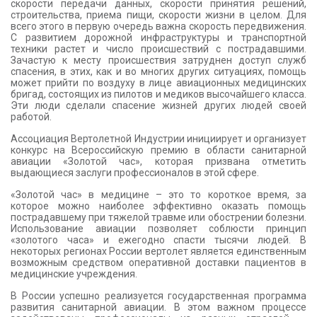
скорости передачи данных, скорости принятия решений,
строительства, приема пищи, скорости жизни в целом. Для
всего этого в первую очередь важна скорость передвижения.
С развитием дорожной инфраструктуры и транспортной
техники растет и число происшествий с пострадавшими.
Зачастую к месту происшествия затруднен доступ служб
спасения, в этих, как и во многих других ситуациях, помощь
может прийти по воздуху в лице авиационных медицинских
бригад, состоящих из пилотов и медиков высочайшего класса.
Эти люди сделали спасение жизней других людей своей
работой.
Ассоциация Вертолетной Индустрии инициирует и организует
конкурс на Всероссийскую премию в области санитарной
авиации «Золотой час», которая призвана отметить
выдающиеся заслуги профессионалов в этой сфере.
«Золотой час» в медицине – это то короткое время, за
которое можно наиболее эффективно оказать помощь
пострадавшему при тяжелой травме или обострении болезни.
Использование авиации позволяет соблюсти принцип
«золотого часа» и ежегодно спасти тысячи людей. В
некоторых регионах России вертолет является единственным
возможным средством оперативной доставки пациентов в
медицинские учреждения.
В России успешно реализуется государственная программа
развития санитарной авиации. В этом важном процессе