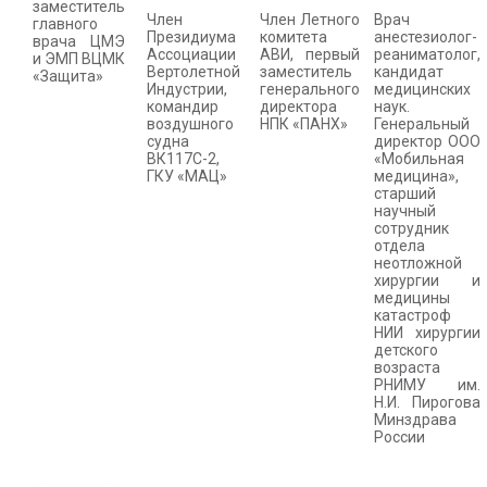
заместитель
Член
Член Летного
Врач
главного
Президиума
комитета
анестезиолог-
врача ЦМЭ
Ассоциации
АВИ, первый
реаниматолог,
и ЭМП ВЦМК
Вертолетной
заместитель
кандидат
«Защита»
Индустрии,
генерального
медицинских
командир
директора
наук.
воздушного
НПК «ПАНХ»
Генеральный
судна
директор ООО
ВК117С-2,
«Мобильная
ГКУ «МАЦ»
медицина»,
старший
научный
сотрудник
отдела
неотложной
хирургии и
медицины
катастроф
НИИ хирургии
детского
возраста
РНИМУ им.
Н.И. Пирогова
Минздрава
России