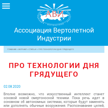
Ассоциация
Ассоциация Вертолетной
Вертолетной
Индустрии
Индустрии
+7 499 755 99 29
ГЛАВНАЯ
»
ЖУРНАЛ
»
СТАТЬИ
»
ПРО ТЕХНОЛОГИИ ДНЯ ГРЯДУЩЕГО
АССОЦИАЦИЯ
ПРО ТЕХНОЛОГИИ ДНЯ
ЧЛЕНЫ АВИ
ГРЯДУЩЕГО
МЕРОПРИЯТИЯ
ПРОФЕССИОНАЛАМ
02.08.2020
ЖУРНАЛ
Вполне возможно, что искусственный интеллект станет
ПРЕССА
основой новой смертоносной техники. Пока речь идет в
основном об автономных системах, которые будут заменять
МЕДИА
или дополнять обычные вооружения. Распознавание целей,