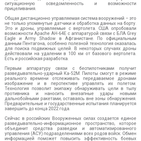
ситуационную осведомленность и возможности
прицеливания.
Общая дистанционно управляемая система вооружений – это
не только упомянутые датчики и обработка данных на борту.
Это и дроны, управляемые с вертолета. США опробовали
возможности Apache AH-64E с аппаратурой связи с БЛА Grey
Eagle и Army Shadow в Афганистане. По официальным
данным Пентагона, особенно полезной технология оказалась
для поиска подвижных целей. В некоторых случаях дроны
действовали на удалении в 100 км от базового вертолета.
Есть и российская разработка.
Первым аппаратуру связи с беспилотниками получит
разведывательно-ударный Ка-52М. Пилоты смогут в режиме
реального времени отслеживать передаваемое дронами
изображение и в перспективе управлять их полетом.
Технология позволит экипажу обнаруживать цели в тылу
противника и наносить внезапные удары новыми
дальнобойными ракетами, оставаясь вне зоны обнаружения.
Предварительные и государственные испытания планируется
завершить до конца 2022 года.
Сейчас в российских Вооруженных силах создается единое
разведывательно-информационное пространство, которое
объединит средства разведки и автоматизированного
управления (АСУ) подразделениями всех родов войск. Обмен
информацией поможет повысить эффективность боевых