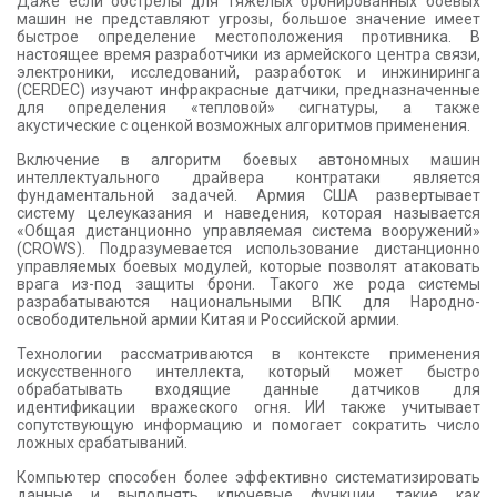
Даже если обстрелы для тяжелых бронированных боевых
машин не представляют угрозы, большое значение имеет
быстрое определение местоположения противника. В
настоящее время разработчики из армейского центра связи,
электроники, исследований, разработок и инжиниринга
(CERDEC) изучают инфракрасные датчики, предназначенные
для определения «тепловой» сигнатуры, а также
акустические с оценкой возможных алгоритмов применения.
Включение в алгоритм боевых автономных машин
интеллектуального драйвера контратаки является
фундаментальной задачей. Армия США развертывает
систему целеуказания и наведения, которая называется
«Общая дистанционно управляемая система вооружений»
(CROWS). Подразумевается использование дистанционно
управляемых боевых модулей, которые позволят атаковать
врага из-под защиты брони. Такого же рода системы
разрабатываются национальными ВПК для Народно-
освободительной армии Китая и Российской армии.
Технологии рассматриваются в контексте применения
искусственного интеллекта, который может быстро
обрабатывать входящие данные датчиков для
идентификации вражеского огня. ИИ также учитывает
сопутствующую информацию и помогает сократить число
ложных срабатываний.
Компьютер способен более эффективно систематизировать
данные и выполнять ключевые функции, такие как