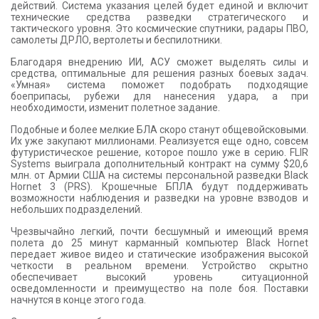
действий. Система указания целей будет единой и включит
технические средства разведки стратегического и
тактического уровня. Это космические спутники, радары ПВО,
самолеты ДРЛО, вертолеты и беспилотники.
Благодаря внедрению ИИ, АСУ сможет выделять силы и
средства, оптимальные для решения разных боевых задач.
«Умная» система поможет подобрать подходящие
боеприпасы, рубежи для нанесения удара, а при
необходимости, изменит полетное задание.
Подобные и более мелкие БЛА скоро станут общевойсковыми.
Их уже закупают миллионами. Реализуется еще одно, совсем
футуристическое решение, которое пошло уже в серию. FLIR
Systems выиграла дополнительный контракт на сумму $20,6
млн. от Армии США на системы персональной разведки Black
Hornet 3 (PRS). Крошечные БПЛА будут поддерживать
возможности наблюдения и разведки на уровне взводов и
небольших подразделений.
Чрезвычайно легкий, почти бесшумный и имеющий время
полета до 25 минут карманный компьютер Black Hornet
передает живое видео и статические изображения высокой
четкости в реальном времени. Устройство скрытно
обеспечивает высокий уровень ситуационной
осведомленности и преимущество на поле боя. Поставки
начнутся в конце этого года.