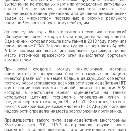
выполнение контрольных карт или определение актуальных
задач. Тем не менее, многие эксперты считают, что
человеческое знание уникально для решения динамических
задач со множеством переменных в режиме реального
времени. Человек по-прежнему необходим.
За прошедшие годы было испытано несколько технологий
обнаружения огня, которые были внедрены на вертолетах.
Одна из них, которая прошла испытания в 2010 году, получила
наименование GFAS. Встроенная в ударные вертолеты Apache
Attack система использует инфракрасные датчики, а точное
место источника вражеского огня вычисляется бортовым
компьютером.
При всем сходстве, между технологиями, которые
применяются в воздушном бою и наземных операциях,
имеются различия. На земле больше движущихся объектов,
поэтому рассматриваются возможности взаимодействия HFD
и интеграции с системами активной защиты. Технология APS,
которая в настоящее время оценивается на танках,
использует датчики, технологию управления огнем и
средства перехвата снарядов РПГ и ПТУР. Считается, что есть
смысл в синхронизации возможностей HFD с APS для большей
надежности определения места расположения противника.
Преимущества такого типа взаимодействия многогранны.
Учитывая, что РПГ, ПТУР и стрелковое оружие часто
находятся в одной локации, это значительно улучшает