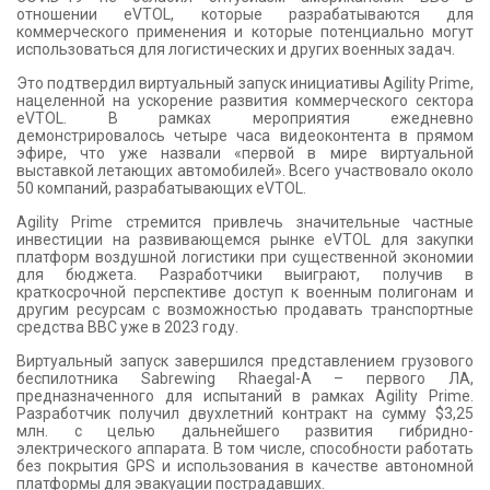
отношении eVTOL, которые разрабатываются для
коммерческого применения и которые потенциально могут
использоваться для логистических и других военных задач.
Это подтвердил виртуальный запуск инициативы Agility Prime,
нацеленной на ускорение развития коммерческого сектора
eVTOL. В рамках мероприятия ежедневно
демонстрировалось четыре часа видеоконтента в прямом
эфире, что уже назвали «первой в мире виртуальной
выставкой летающих автомобилей». Всего участвовало около
50 компаний, разрабатывающих eVTOL.
Agility Prime стремится привлечь значительные частные
инвестиции на развивающемся рынке eVTOL для закупки
платформ воздушной логистики при существенной экономии
для бюджета. Разработчики выиграют, получив в
краткосрочной перспективе доступ к военным полигонам и
другим ресурсам с возможностью продавать транспортные
средства ВВС уже в 2023 году.
Виртуальный запуск завершился представлением грузового
беспилотника Sabrewing Rhaegal-A – первого ЛА,
предназначенного для испытаний в рамках Agility Prime.
Разработчик получил двухлетний контракт на сумму $3,25
млн. с целью дальнейшего развития гибридно-
электрического аппарата. В том числе, способности работать
без покрытия GPS и использования в качестве автономной
платформы для эвакуации пострадавших.