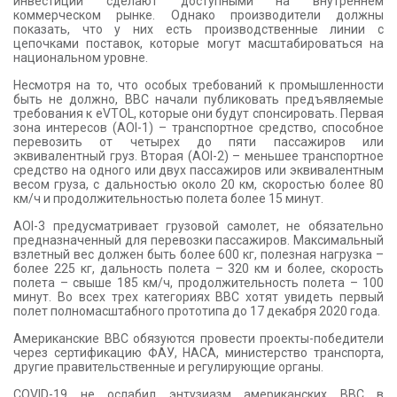
инвестиции сделают доступными на внутреннем
коммерческом рынке. Однако производители должны
показать, что у них есть производственные линии с
цепочками поставок, которые могут масштабироваться на
национальном уровне.
Несмотря на то, что особых требований к промышленности
быть не должно, ВВС начали публиковать предъявляемые
требования к eVTOL, которые они будут спонсировать. Первая
зона интересов (AOI-1) – транспортное средство, способное
перевозить от четырех до пяти пассажиров или
эквивалентный груз. Вторая (AOI-2) – меньшее транспортное
средство на одного или двух пассажиров или эквивалентным
весом груза, с дальностью около 20 км, скоростью более 80
км/ч и продолжительностью полета более 15 минут.
AOI-3 предусматривает грузовой самолет, не обязательно
предназначенный для перевозки пассажиров. Максимальный
взлетный вес должен быть более 600 кг, полезная нагрузка –
более 225 кг, дальность полета – 320 км и более, скорость
полета – свыше 185 км/ч, продолжительность полета – 100
минут. Во всех трех категориях ВВС хотят увидеть первый
полет полномасштабного прототипа до 17 декабря 2020 года.
Американские ВВС обязуются провести проекты-победители
через сертификацию ФАУ, НАСА, министерство транспорта,
другие правительственные и регулирующие органы.
COVID-19 не ослабил энтузиазм американских ВВС в