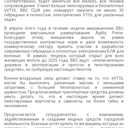
Соответственно, будет меняться все железо, вся техника
сопровождения. Станет больше пилотируемых и беспилотных
eVTOL. ВВС США уже планирует закупить не менее 30
гибридных и полностью электрических VTOL для различных
задач.
В апреле этого года в течение недели американские ВВС
проводили виртуальное развертывание Agility Prime.
Благодаря этому, инициатива вышла за рамки
государственных контрактных норм и дала возможность
коммерческому сектору принять участие в разработке
современных гибридных и полностью электрических БЛА для
военных. В рамках тендера, который открыт для всех
желающих вплоть до 2025 года, ВВС ищут «исключительно
дешевое в эксплуатации и простое в пилотировании
средство», не требующее настоящих пилотов.
Военно-воздушные силы делают ставку на то, что eVTOL
могли бы выполнять различные миссии с меньшими
затратами, с большей безопасностью и сниженной
шумностью. Предполагаемые транспортные средства должны
уметь делать то, что в настоящее время делают
пилотируемые вертолеты и самолеты, но более гибко и
экономично.
Предполагается сотрудничество с компаниями,
задействованным в создании модных средств городской
мобильности. Военные хотят купить те же машины, которые их