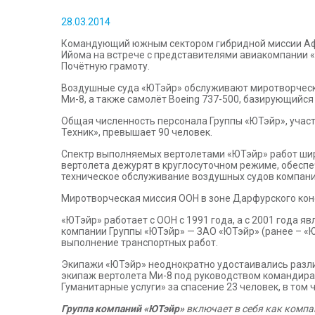
28.03.2014
Командующий южным сектором гибридной миссии Афр
Ийома на встрече с представителями авиакомпании 
Почётную грамоту.
Воздушные суда «ЮТэйр» обслуживают миротворческу
Ми-8, а также самолёт Boeing 737-500, базирующийс
Общая численность персонала Группы «ЮТэйр», учас
Техник», превышает 90 человек.
Спектр выполняемых вертолетами «ЮТэйр» работ широ
вертолета дежурят в круглосуточном режиме, обесп
техническое обслуживание воздушных судов компани
Миротворческая миссия ООН в зоне Дарфурского кон
«ЮТэйр» работает с ООН с 1991 года, а с 2001 года 
компании Группы «ЮТэйр» — ЗАО «ЮТэйр» (ранее – «ЮТ
выполнение транспортных работ.
Экипажи «ЮТэйр» неоднократно удостаивались различ
экипаж вертолета Ми-8 под руководством командира 
Гуманитарные услуги» за спасение 23 человек, в том
Группа компаний «ЮТэйр»
включает в себя как компа