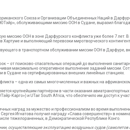
иканского Союза и Организации Объединенных Наций в Дарфуре
«ЮТэйр», обслуживающими миссию ООН в Судане, выразил благодар
ю миссию ООН в зоне Дарфурского конфликта уже более 7 лет. В
я в Хартуме и выполняющий перевозки миротворческого контингент
твующего в транспортном обслуживании миссии ООН в Дарфуре, в
к – от поисково-спасательных операций до выполнения санитарных
ечивая максимально оперативное выполнение заданий миссии. С
и в Судане на сертифицированных внешних линейных станциях.
фликта – одна из самых многочисленных и важных на африканском
является крупнейшим партнёром в части оказания авиатранспортных
эйр-Карго») и UTair South Africa, что обеспечило им доступ к у
ных наград за мужество и профессионализм во время выполнения 
Сергея Игнатова получил награду «Слава совершенству» в номина
 числе тяжелораненных, в Демократической Республике Конго.
нии, осуществляющие эксплуатацию воздушных судов (самолетов и