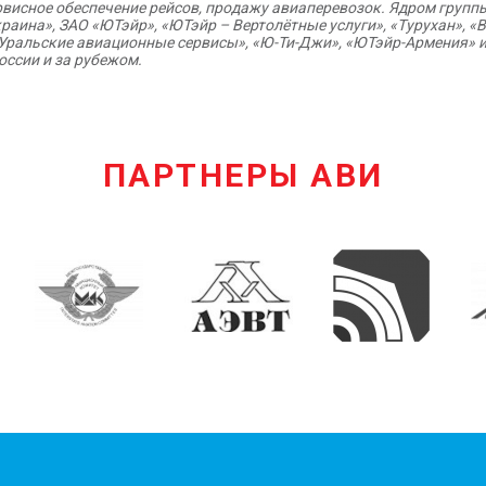
ервисное обеспечение рейсов, продажу авиаперевозок. Ядром групп
на», ЗАО «ЮТэйр», «ЮТэйр – Вертолётные услуги», «Турухан», «Восто
», «Уральские авиационные сервисы», «Ю-Ти-Джи», «ЮТэйр-Армения» 
оссии и за рубежом.
ПАРТНЕРЫ АВИ