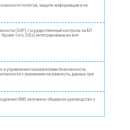
зопасности полетов, защите информации и ее
пасности (SSP), государственный контроль за БП
 Кроме того, (CEs) интегрированы во все
ю и управления показателями безопасности,
опасности с указанием на важность данных при
са внедрения SMS изложено обширное руководство с