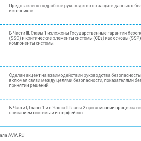
Представлено подробное руководство по защите данных о бе
источников
В Части III, Главы 1 изложены Государственные гарантии безо
(SSO) и критические элементы системы (CEs) как основы (SSP).
компоненты системы.
Сделан акцент на взаимодействии руководства безопасность
включая связи между целями безопасности, показателями без
принятии решений.
В Части I, Главы 1 и в Части II, Главы 2 при описании процес
описанием системы и интерфейсов.
ала AVIA.RU