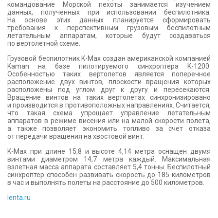
командование Морской пехоты занимается изучением
данных, полученных при использовании беспилотника.
На основе этих данных планируется сформировать
требования к перспективным грузовым беспилотным
летательным аппаратам, которые будут создаваться
по вертолетной схеме.
Грузовой беспилотник K-Max создан американской компанией
Kaman на базе пилотируемого синхроптера K-1200.
Особенностью таких вертолетов является поперечное
расположение двух винтов, плоскости вращения которых
расположены под углом друг к другу и пересекаются.
Вращение винтов на таких вертолетах синхронизировано
и производится в противоположных направлениях. Считается,
что такая схема упрощает управление летательным
аппаратов в режиме висения или на малой скорости полета,
а также позволяет экономить топливо за счет отказа
от передачи вращения на хвостовой винт.
K-Max при длине 15,8 и высоте 4,14 метра оснащен двумя
винтами диаметром 14,7 метра каждый. Максимальная
взлетная масса аппарата составляет 5,4 тонны. Беспилотный
синхроптер способен развивать скорость до 185 километров
в час и выполнять полеты на расстояние до 500 километров.
lenta.ru