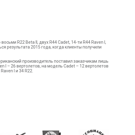
сьми R22 Beta II, двух R44 Cadet, 14-ти R44 Raven I,
ься результата 2015 года, когда клиенты получили
американский производитель поставил заказчикам лишь
n I – 26 вертолетов, на модель Cadet – 12 вертолетов
aven I и 34 R22.