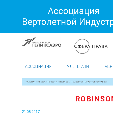
Ассоциация
Вертолетной Индуст
АССОЦИАЦИЯ
ЧЛЕНЫ АВИ
МЕР
ГЛАВНАЯ
»
ПРЕССА
»
НОВОСТИ
»
ROBINSON HELICOPTER НАРАСТИЛ ПОСТАВКИ
ROBINSO
21.08.2017