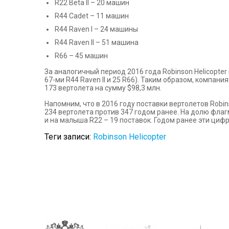
R22 Beta II – 20 машин
R44 Cadet – 11 машин
R44 Raven I – 24 машины
R44 Raven II – 51 машина
R66 – 45 машин
За аналогичный период 2016 года Robinson Helicopter 
67-ми R44 Raven II и 25 R66). Таким образом, компан
173 вертолета на сумму $98,3 млн.
Напомним, что в 2016 году поставки вертолетов Robi
234 вертолета против 347 годом ранее. На долю флагм
и на малыша R22 – 19 поставок. Годом ранее эти цифры
Теги записи:
Robinson Helicopter