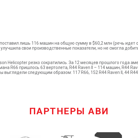
поставил лишь 116 машин на общую сумму в $60,2 млн (речь идет о во
ия улучшила свои производственные показатели, но не смогла добит
nson Helicopter резко сократились. За 12 месяцев прошлого года 
ана R66 пришлось 63 вертолета, R44 Raven II – 114 машин, R44 Rave
 выглядели следующим образом: 117 R66, 152 R44 Raven II, 44 R44 R
ПАРТНЕРЫ АВИ