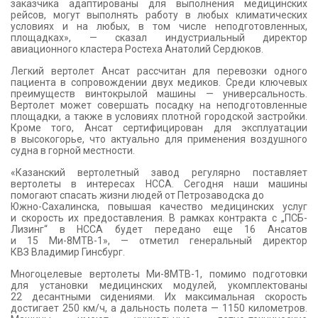
заказчика адаптированы для выполнения медицинских
рейсов, могут выполнять работу в любых климатических
условиях и на любых, в том числе неподготовленных,
площадках», — сказал индустриальный директор
авиационного кластера Ростеха Анатолий Сердюков.
Легкий вертолет Ансат рассчитан для перевозки одного
пациента в сопровождении двух медиков. Среди ключевых
преимуществ винтокрылой машины — универсальность.
Вертолет может совершать посадку на неподготовленные
площадки, а также в условиях плотной городской застройки.
Кроме того, Ансат сертифицирован для эксплуатации
в высокогорье, что актуально для применения воздушного
судна в горной местности.
«Казанский вертолетный завод регулярно поставляет
вертолеты в интересах НССА. Сегодня наши машины
помогают спасать жизни людей от Петрозаводска до
Южно-Сахалинска, повышая качество медицинских услуг
и скорость их предоставления. В рамках контракта с „ПСБ-
Лизинг“ в НССА будет передано еще 16 Ансатов
и 15 Ми-8МТВ-1», — отметил генеральный директор
КВЗ Владимир Гинсбург.
Многоцелевые вертолеты Ми-8МТВ-1, помимо подготовки
для установки медицинских модулей, укомплектованы
22 десантными сидениями. Их максимальная скорость
достигает 250 км/ч, а дальность полета — 1150 километров.