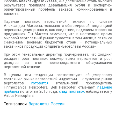
России»
Александра Михеева,
«на достижение столь высоких
результатов повлияла девальвация рубля и экспортно-
ориентированный портфель заказов, номинированный в
валюте».
Падение поставок вертолетной техники, по словам
Александра Михеева, «связано с общемировой тенденцией
перенасыщения рынка и, как следствие, падением спроса на
продукцию». Г-н Михеев отмечает, что в настоящее время
мировой вертолетный рынок сужается, в том числе, в связи со
снижением военных бюджетов стран – потенциальных
заказчиков продукции холдинга «Вертолеты России».
При этом генеральный директор подчеркивает, что холдинг
ожидает рост поставок коммерческих вертолетов и рост
доходов за счет послепродажного обслуживанию
вертолетной техники.
В целом, эти тенденции соответствуют общемировому
состоянию рынка вертолетной индустрии – к сужению рынка
вертолетов
готовится
итальянский производитель
Finmeccanica Helicopters, Bell Helicopter отмечает
падение
прибыли
по итогам 2015 года,
спад поставок
наблюдается у
Airbus Helicopters.
Теги записи:
Вертолеты России