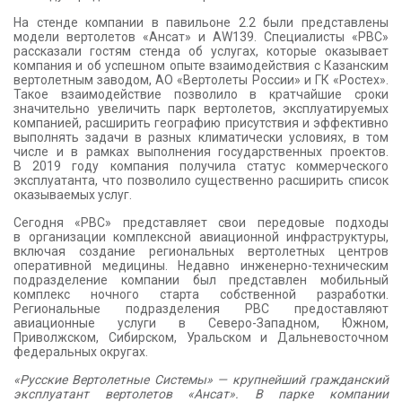
КОНТАКТЫ
На стенде компании в павильоне 2.2 были представлены
модели вертолетов «Ансат» и AW139. Специалисты «РВС»
рассказали гостям стенда об услугах, которые оказывает
компания и об успешном опыте взаимодействия с Казанским
вертолетным заводом, АО «Вертолеты России» и ГК «Ростех».
Такое взаимодействие позволило в кратчайшие сроки
значительно увеличить парк вертолетов, эксплуатируемых
компанией, расширить географию присутствия и эффективно
выполнять задачи в разных климатически условиях, в том
числе и в рамках выполнения государственных проектов.
В 2019 году компания получила статус коммерческого
эксплуатанта, что позволило существенно расширить список
оказываемых услуг.
Сегодня «РВС» представляет свои передовые подходы
в организации комплексной авиационной инфраструктуры,
включая создание региональных вертолетных центров
оперативной медицины. Недавно инженерно-техническим
подразделение компании был представлен мобильный
комплекс ночного старта собственной разработки.
Региональные подразделения РВС предоставляют
авиационные услуги в Северо-Западном, Южном,
Приволжском, Сибирском, Уральском и Дальневосточном
федеральных округах.
«Русские Вертолетные Системы» — крупнейший гражданский
эксплуатант вертолетов «Ансат». В парке компании