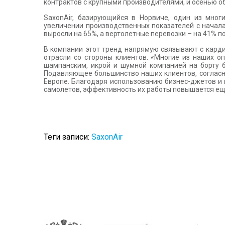
контрактов с крупными производителями, и осенью о
SaxonAir, базирующийся в Норвиче, один из мног
увеличении производственных показателей с начала 
выросли на 65%, а вертолетные перевозки – на 41% 
В компании этот тренд напрямую связывают с кард
отрасли со стороны клиентов. «Многие из наших о
шампанским, икрой и шумной компанией на борту 
Подавляющее большинство наших клиентов, согласно 
Европе. Благодаря использованию бизнес-джетов и в
самолетов, эффективность их работы повышается еще
Теги записи:
SaxonAir