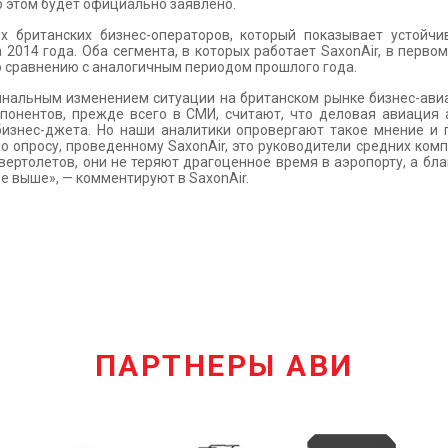
б этом будет официально заявлено.
их британских бизнес-операторов, который показывает устойчи
2014 года. Оба сегмента, в которых работает SaxonAir, в перв
по сравнению с аналогичным периодом прошлого года.
инальным изменением ситуации на британском рынке бизнес-авиа
ппонентов, прежде всего в СМИ, считают, что деловая авиация 
бизнес-джета. Но наши аналитики опровергают такое мнение и 
опросу, проведенному SaxonAir, это руководители средних комп
ертолетов, они не теряют драгоценное время в аэропорту, а бл
 выше», — комментируют в SaxonAir.
ПАРТНЕРЫ АВИ