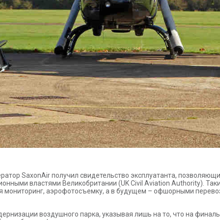
ператор SaxonAir получил свидетельство эксплуатанта, позволяющ
иационными властями Великобритании (UK Civil Aviation Authority). Т
я мониторинг, аэрофотосъемку, а в будущем – офшорными перево
дернизации воздушного парка, указывая лишь на то, что на финал