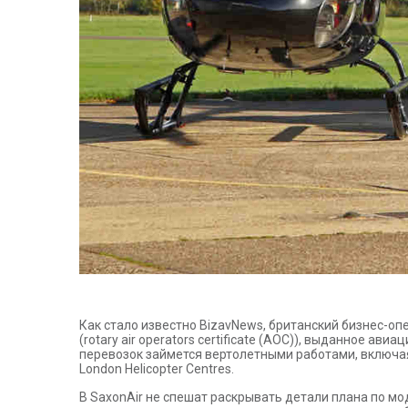
Как стало известно BizavNews, британский бизнес-о
(rotary air operators certificate (AOC)), выданное ав
перевозок займется вертолетными работами, включа
London Helicopter Centres.
В SaxonAir не спешат раскрывать детали плана по мо