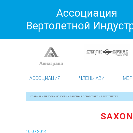
Ассоциация
Вертолетной Индуст
АССОЦИАЦИЯ
ЧЛЕНЫ АВИ
МЕР
ГЛАВНАЯ
»
ПРЕССА
»
НОВОСТИ
»
SAXONAIR ПОРАБОТАЕТ НА ВЕРТОЛЕТАХ
SAXON
10.07.2014