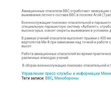
Авиационные спасатели ВВС отработают эвакуацию п
выживания летного состава ВВС в поселке Агой (Туап
Военнослужащие поисково-спасательной и парашютно
специальную парашютную систему «Арбалет», отрабо
высокогорья, освоят секреты выживания в условиях 
В рамках учений спасатели выполнят прыжки с 400 м
вертолетов Ми-8 при зависании над точкой и работе
высот.
Работа авиационных спасателей во время практическ
различных эпизодах учений.
В сборах военнослужащих поисково-спасательной и 
Управление пресс-службы и информации Мини
Теги записи:
ВВС
,
Минобороны