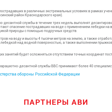
острадавших в различных экстремальных условиях в рамках учен
синский район Краснодарского края).
-десантной службы в течение трех недель выполнят десантирован
тают спасение пострадавших на воде с применением лебедки на в
дикой природы с помощью подручных средств.
етров на воду и высоты 4 тысячи метров на землю, а также отраб
 с лебедкой над водной поверхностью, а также выполнении прыжко
их занятий будет осложняться отсутствием точных координат по
парашютно-десантной службы ВВС принимают более 40 специалис
стерства обороны Российской Федерации
ПАРТНЕРЫ АВИ