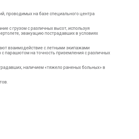
ий, проводимых на базе специального центра
ие с грузом с различных высот, используя
ертолете, эвакуацию пострадавших в условиях
отают взаимодействие с летными экипажами
в с парашютом на точность приземления с различных
страдавших, наличием «тяжело раненых больных» в
тов.