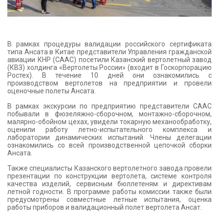
В рамках процедуры валидации российского сертификата
типа Ансата в Китае представители Управления гражданской
авиации КНР (CAAC) посетили Казанский вертолетный завод
(КВЗ) холдинга «Вертолеты России» (входит в Госкорпорацию
Ростех). В течение 10 дней они ознакомились с
производством вертолетов на предприятии и провели
оценочные полеты Ансата.
В рамках экскурсии по предприятию представители СААС
побывали в фюзеляжно-сборочном, монтажно-сборочном,
малярно-обойном цехах, увидели токарную механообработку,
оценили работу летно-испытательного комплекса и
лаборатории динамических испытаний. Члены делегации
ознакомились со всей производственной цепочкой сборки
Ансата.
Также специалисты Казанского вертолетного завода провели
презентации по конструкции вертолета, системе контроля
качества изделий, сервисным бюллетеням и директивам
летной годности. В программе работы комиссии также были
предусмотрены совместные летные испытания, оценка
работы приборов и валидационный полет вертолета Ансат.