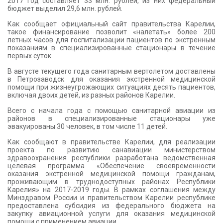
2017 год составляет 33 млн. рублей, из них федеральный
бюджет выделил 29,6 млн. рублей.
Как сообщает официальный сайт правительства Карелии,
такое финансирование позволит «налетать» более 200
летных часов для госпитализации пациентов по экстренным
показаниям в специализированные стационары в течение
первых суток.
В августе текущего года санитарным вертолетом доставлены
в Петрозаводск для оказания экстренной медицинской
помощи при жизнеугрожающих ситуациях десять пациентов,
включая двоих детей, из разных районов Карелии.
Всего с начала года с помощью санитарной авиации из
районов в специализированные стационары уже
эвакуированы 30 человек, в том числе 11 детей.
Как сообщают в правительстве Карелии, для реализации
проекта по развитию санавиации министерством
здравоохранения республики разработана ведомственная
целевая программа «Обеспечение своевременности
оказания экстренной медицинской помощи гражданам,
проживающим в труднодоступных районах Республики
Карелия» на 2017-2019 годы. В рамках соглашения между
Минздравом России и правительством Карелии республике
предоставлена субсидия из федерального бюджета на
закупку авиационной услуги для оказания медицинской
помощи с применением авиации.