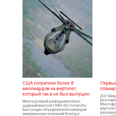
США потратили более 8
Первый
миллиардов на вертолет,
планиру
который так и не был выпущен
Дог Шид
возглав
Многоцелевой разведывательно-
Многофу
ударный вертолет RAH-66 Comanche
вертолет
был создан объединенной командой
рассказа
американских компаний Boeing и