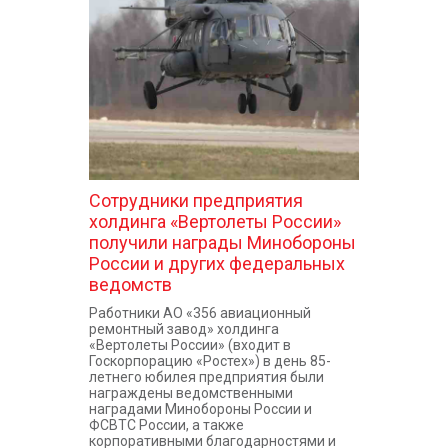
КОНТАКТЫ
Сотрудники предприятия
холдинга «Вертолеты России»
получили награды Минобороны
России и других федеральных
ведомств
Работники АО «356 авиационный
ремонтный завод» холдинга
«Вертолеты России» (входит в
Госкорпорацию «Ростех») в день 85-
летнего юбилея предприятия были
награждены ведомственными
наградами Минобороны России и
ФСВТС России, а также
корпоративными благодарностями и