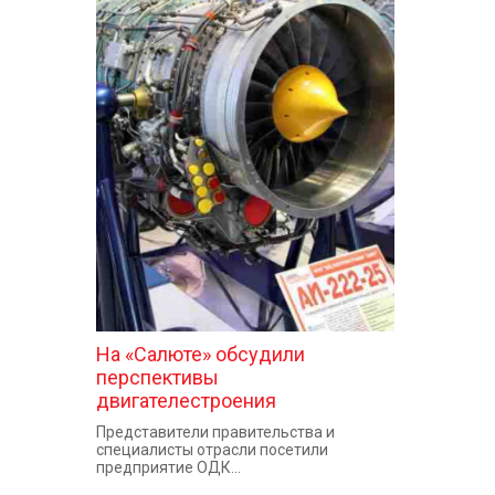
На «Салюте» обсудили
перспективы
двигателестроения
Представители правительства и
специалисты отрасли посетили
предприятие ОДК...