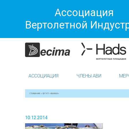
Ассоциация
Вертолетной Индуст
АССОЦИАЦИЯ
ЧЛЕНЫ АВИ
МЕР
ГЛАВНАЯ
»
ФГУП «ВИАМ»
10.12.2014