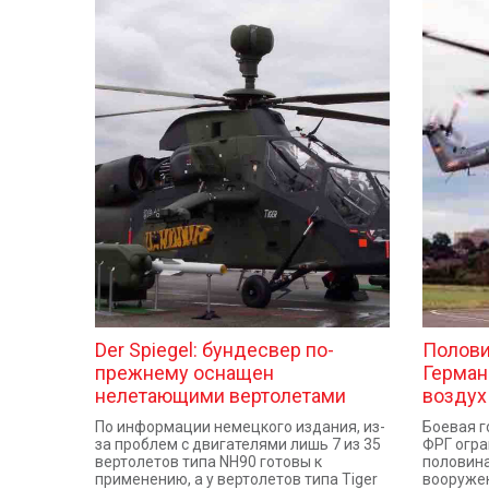
Der Spiegel: бундесвер по-
Полови
прежнему оснащен
Герман
нелетающими вертолетами
воздух
По информации немецкого издания, из-
Боевая г
за проблем с двигателями лишь 7 из 35
ФРГ огра
вертолетов типа NH90 готовы к
половина
применению, а у вертолетов типа Tiger
вооружен