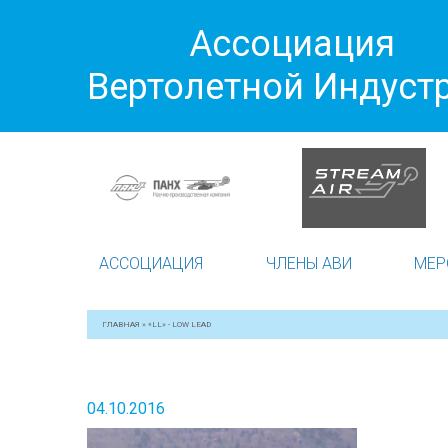
Ассоциация
Вертолетной Индуст
АССОЦИАЦИЯ
ЧЛЕНЫ АВИ
МЕР
ГЛАВНАЯ
»
«LL» - LOW LEAD
04.10.2016