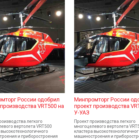
мторг России одобрил
Минпромторг России од
 производства VRT500 на
проект производства VR
У-УАЗ
роизводства легкого
Проект производства легкого
евого вертолета VRT500
многоцелевого вертолета VRT
 высокотехнологичного
кластера высокотехнологичног
троения и приборостроения
машиностроения и приборостр