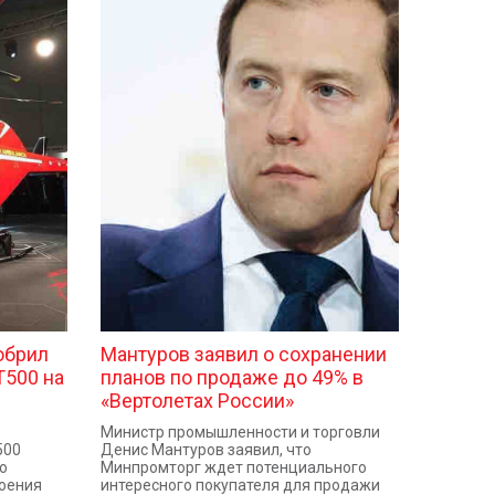
обрил
Мантуров заявил о сохранении
T500 на
планов по продаже до 49% в
«Вертолетах России»
Министр промышленности и торговли
500
Денис Мантуров заявил, что
о
Минпромторг ждет потенциального
оения
интересного покупателя для продажи