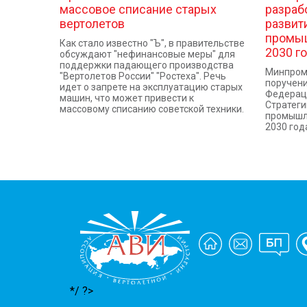
массовое списание старых
разраб
вертолетов
развит
промыш
Как стало известно "Ъ", в правительстве
2030 г
обсуждают "нефинансовые меры" для
поддержки падающего производства
Минпромт
"Вертолетов России" "Ростеха". Речь
поручени
идет о запрете на эксплуатацию старых
Федерац
машин, что может привести к
Стратеги
массовому списанию советской техники.
промышле
2030 год
*/ ?>