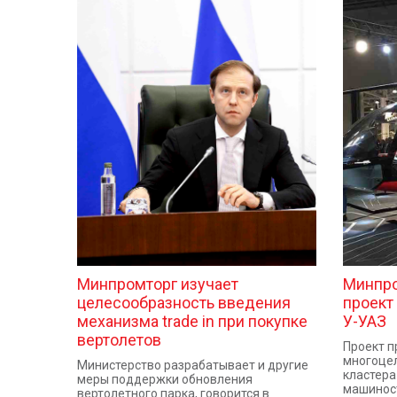
Минпромторг изучает
Минпро
целесообразность введения
проект
механизма trade in при покупке
У-УАЗ
вертолетов
Проект п
многоцел
Министерство разрабатывает и другие
кластера
меры поддержки обновления
машинос
вертолетного парка, говорится в