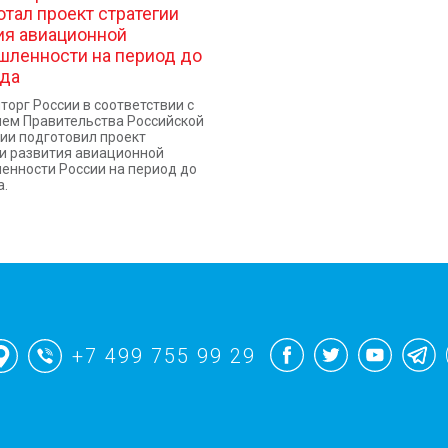
отал проект стратегии
ия авиационной
ленности на период до
ода
орг России в соответствии с
ем Правительства Российской
ии подготовил проект
и развития авиационной
нности России на период до
а.
+7 499 755 99 29