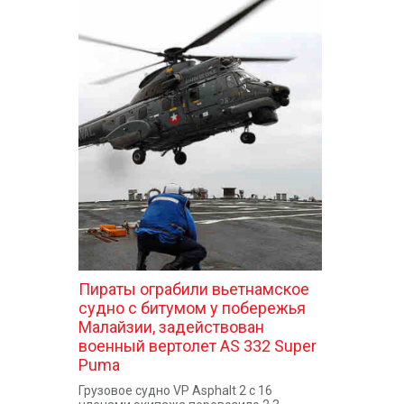
Пираты ограбили вьетнамское
судно с битумом у побережья
Малайзии, задействован
военный вертолет AS 332 Super
Puma
Грузовое судно VP Asphalt 2 с 16