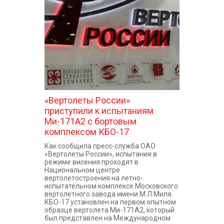
КОНТАКТЫ
«Вертолеты России»
приступили к испытаниям
Ми-171А2 с бортовым
комплексом КБО-17
Как сообщила пресс-служба ОАО
«Вертолеты России», испытания в
режиме висения проходят в
Национальном центре
вертолетостроения на летно-
испытательном комплексе Московского
вертолетного завода имени М.Л.Миля.
КБО-17 установлен на первом опытном
образце вертолета Ми-171А2, который
был представлен на Международном