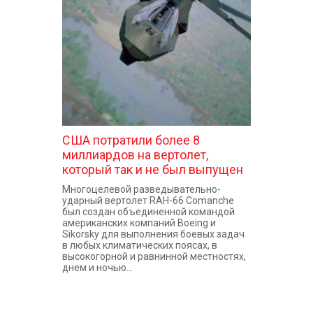
КОНТАКТЫ
США потратили более 8
миллиардов на вертолет,
который так и не был выпущен
Многоцелевой разведывательно-
ударный вертолет RAH-66 Comanche
был создан объединенной командой
американских компаний Boeing и
Sikorsky для выполнения боевых задач
в любых климатических поясах, в
высокогорной и равнинной местностях,
днем и ночью...