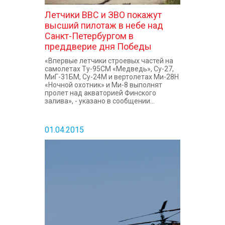
Летчики ВВС и ЗВО покажут
высший пилотаж в небе над
Санкт-Петербургом в
преддверие дня Победы
«Впервые летчики строевых частей на
самолетах Ту-95СМ «Медведь», Су-27,
МиГ-31БМ, Су-24М и вертолетах Ми-28Н
«Ночной охотник» и Ми-8 выполнят
пролет над акваторией Финского
залива», - указано в сообщении...
01.04.2015