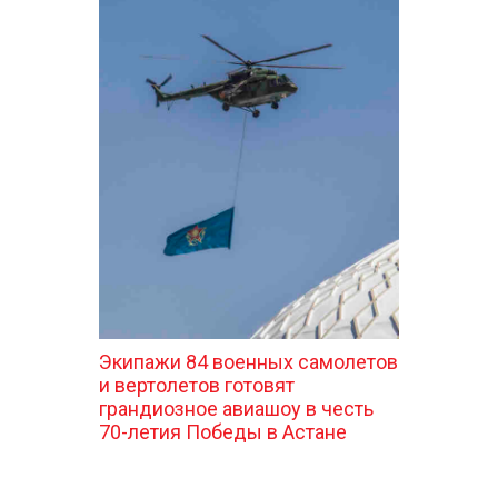
Экипажи 84 военных самолетов
и вертолетов готовят
грандиозное авиашоу в честь
70-летия Победы в Астане