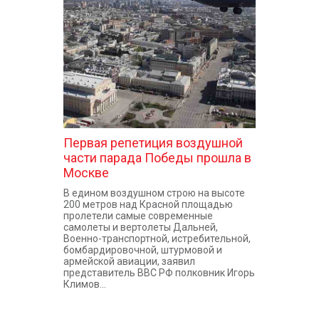
КОНТАКТЫ
Первая репетиция воздушной
части парада Победы прошла в
Москве
В едином воздушном строю на высоте
200 метров над Красной площадью
пролетели самые современные
самолеты и вертолеты Дальней,
Военно-транспортной, истребительной,
бомбардировочной, штурмовой и
армейской авиации, заявил
представитель ВВС РФ полковник Игорь
Климов...