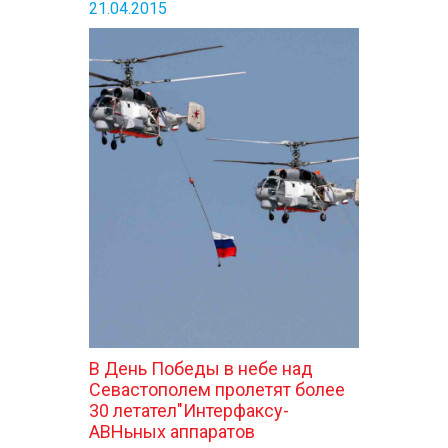
21.04.2015
В День Победы в небе над
Севастополем пролетят более
30 летател"Интерфаксу-
АВНьных аппаратов