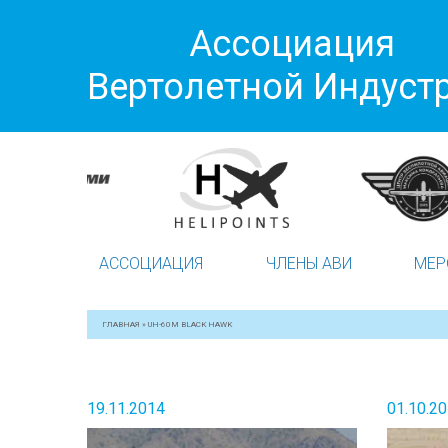
Ассоциация
Вертолетной Индуст
АССОЦИАЦИЯ
ЧЛЕНЫ АВИ
МЕР
ГЛАВНАЯ
»
UH-60M BLACK HAWK
19.11.2014
01.10.2