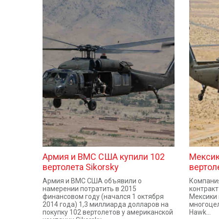
Армия и ВМС США купили 102
Мексик
вертолета Sikorsky
вертол
Армия и ВМС США объявили о
Компания
намерении потратить в 2015
контракт
финансовом году (начался 1 октября
Мексики 
2014 года) 1,3 миллиарда долларов на
многоцел
покупку 102 вертолетов у американской
Hawk...