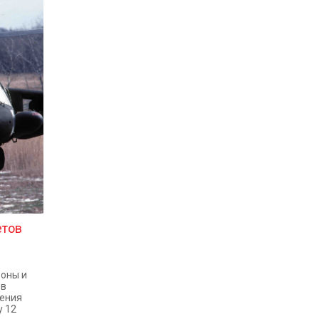
етов
роны и
 в
чения
у 12