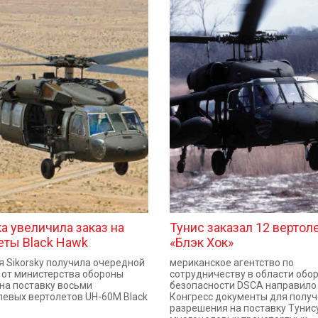
а увеличила заказ на
Тунис заказал 12 вертол
еты Black Hawk
«Блэк Хок»
 Sikorsky получила очередной
мериканское агентство по
 от министерства обороны
сотрудничеству в области обо
на поставку восьми
безопасности DSCA направило
евых вертолетов UH-60M Black
Конгресс документы для полу
разрешения на поставку Тунис