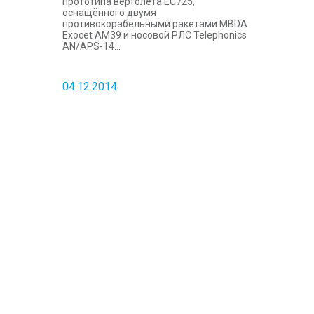
прототипа вертолёта EC725,
оснащённого двумя
противокорабельными ракетами MBDA
Exocet AM39 и носовой РЛС Telephonics
AN/APS-14...
04.12.2014