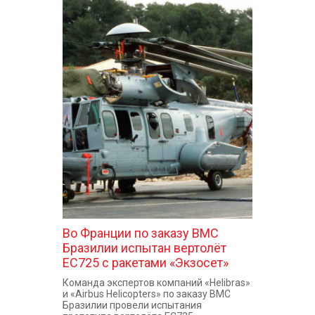
Во Франции по заказу ВМС
Бразилии испытан вертолёт
EC725 с ракетами «Экзосет»
Команда экспертов компаний «Helibras»
и «Airbus Helicopters» по заказу ВМС
Бразилии провели испытания