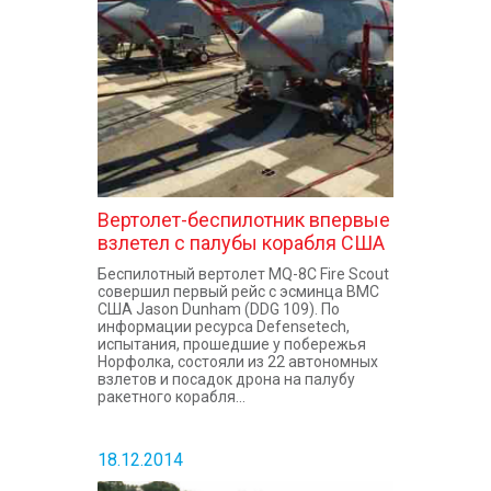
КОНТАКТЫ
Вертолет-беспилотник впервые
взлетел с палубы корабля США
Беспилотный вертолет MQ-8C Fire Scout
совершил первый рейс с эсминца ВМС
США Jason Dunham (DDG 109). По
информации ресурса Defensetech,
испытания, прошедшие у побережья
Норфолка, состояли из 22 автономных
взлетов и посадок дрона на палубу
ракетного корабля...
18.12.2014