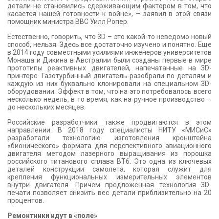
детали не становились сдерживающим фактором в том, что
касается нашей готовности к войне», – заявил в этой связи
помощник министра ВВС Уилл Ропер.
Естественно, говорить, что 3D – это какой-то неведомо новый
способ, нельзя. Здесь все достаточно изучено и понятно. Еще
в 2014 году совместными усилиями инженеров университетов
Монаша и Дикина в Австралии были созданы первые в мире
прототипы реактивных двигателей, напечатанные на 3D-
принтере. Газотурбинный двигатель разобрали по деталям и
каждую из них буквально клонировали на специальном 3D-
оборудовании. Эффект в том, что на это потребовалось всего
несколько недель, в то время, как на ручное производство –
до нескольких месяцев.
Российские разработчики также продвигаются в этом
направлении. В 2018 году специалисты НИТУ «МИСиС»
разработали технологию изготовления кронштейна
«бионического» формата для перспективного авиационного
двигателя методом лазерного выращивания из порошка
российского титанового сплава ВТ6. Это одна из ключевых
деталей конструкции самолета, которая служит для
крепления функциональных измерительных элементов
внутри двигателя. Причем предложенная технология 3D-
печати позволяет снизить вес детали приблизительно на 20
процентов.
Ремонтники идут в «поле»