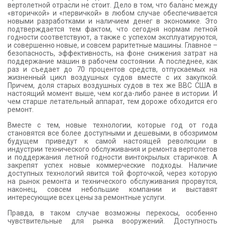
вертолетной отрасли не стоит. Дело в том, что баланс между
«вторичкой» и «первичкой» в любом случае обеспечивается
новыми разработками и наличием денег в экономике. Это
подтверждается тем фактом, что сегодня нормам летной
годности соответствуют, а также с успехом эксплуатируются,
и совершенно новые, и совсем раритетные машины. Главное –
безопасность, эффективность, на фоне снижения затрат на
поддержание машин в рабочем состоянии. А последнее, как
раз и съедает до 70 процентов средств, отпускаемых на
жизненный цикл воздушных судов вместе с их закупкой.
Причем, доля старых воздушных судов в тех же ВВС США в
настоящий момент выше, чем когда-либо ранее в истории. И
чем старше летательный аппарат, тем дороже обходится его
ремонт.
Вместе с тем, новые технологии, которые год от года
становятся все более доступными и дешевыми, в обозримом
будущем приведут к самой настоящей революции в
индустрии технического обслуживания и ремонта вертолетов
и поддержания летной годности винтокрылых старичков. А
закрепят успех новые коммерческие подходы. Наличие
доступных технологий явится той форточкой, через которую
на рынок ремонта и технического обслуживания прорвутся,
наконец, совсем небольшие компании и выставят
интересующие всех цены за ремонтные услуги.
Правда, в таком случае возможны перекосы, особенно
чувствительные для рынка вооружений. Доступность