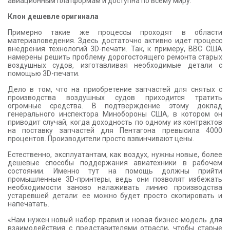
авиационным платформам и доступна по всему миру.
Клон дешевле оригинала
Примерно такие же процессы проходят в области
материаловедения. Здесь достаточно активно идет процесс
внедрения технологий 3D-печати. Так, к примеру, ВВС США
намерены решить проблему дорогостоящего ремонта старых
воздушных судов, изготавливая необходимые детали с
помощью 3D-печати.
Дело в том, что на приобретение запчастей для снятых с
производства воздушных судов приходится тратить
огромные средства. В подтверждение этому доклад
генерального инспектора Минобороны США, в котором он
приводит случай, когда доходность по одному из контрактов
на поставку запчастей для Пентагона превысила 4000
процентов. Производители просто взвинчивают цены.
Естественно, эксплуатантам, как воздух, нужны новые, более
дешевые способы поддержания авиатехники в рабочем
состоянии. Именно тут на помощь должны прийти
промышленные 3D-принтеры, ведь они позволят избежать
необходимости заново налаживать линию производства
устаревшей детали: ее можно будет просто скопировать и
напечатать.
«Нам нужен новый набор правил и новая бизнес-модель для
взаимодействия с представителями отрасли, чтобы старые