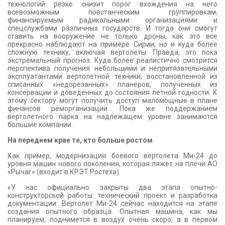
технологий резко снизит порог вхождения на него
всевозможным повстанческим группировкам,
финансируемым радикальными организациями и
спецслужбами различных государств. И тогда они смогут
ставить на вооружение не только дроны, как это все
прекрасно наблюдают на примере Сирии, но и куда более
сложную технику, включая вертолеты. Правда, это пока
экстремальный прогноз. Куда более реалистично смотрится
перспектива получения небольшими и непритязательными
эксплуатантами вертолетной техники, восстановленной из
списанных «недорезанных» планеров, полученных из
консервации и доведенных до состояния летной годности. К
этому сектору могут получить доступ маломощные в плане
финансов реморганизации. Пока же поддержанием
вертолетного парка на надлежащем уровне занимаются
большие компании.
На переднем крае те, кто больше ростом
Как пример, модернизация боевого вертолета Ми-24 до
уровня машин нового поколения, которая ляжет на плечи АО
«Рычаг» (входит в КРЭТ Ростеха).
«У нас официально закрыты два этапа опытно-
конструкторской работы: технический проект и разработка
документации. Вертолет Ми-24 сейчас находится на этапе
создания опытного образца. Опытная машина, как мы
планируем, поднимется в воздух очень скоро, а в первом