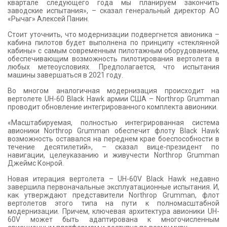
квартале следующего года мы планируем закончить
заводские испытания», – сказал генеральный директор АО
«Рычаг» Алексей Панин.
Стоит уточнить, что модернизации подвергнется авионика –
кабина пилотов будет выполнена по принципу «стеклянной
кабины» с самым современным пилотажным оборудованием,
обеспечивающим возможность пилотирования вертолета в
любых метеоусловиях. Предполагается, что испытания
машины завершаться в 2021 году.
Во многом аналогичная модернизация происходит на
вертолете UH-60 Black Hawk армии США – Northrop Grumman
проводит обновление интегрированного комплекта авионики.
«Масштабируемая, полностью интегрированная система
авионики Northrop Grumman обеспечит флоту Black Hawk
возможность оставался на переднем крае боеспособности в
течение десятилетий», – сказал вице-президент по
навигации, целеуказанию и живучести Northrop Grumman
Джеймс Конрой.
Новая итерация вертолета – UH-60V Black Hawk недавно
завершила первоначальные эксплуатационные испытания. И,
как утверждают представители Northrop Grumman, флот
вертолетов этого типа на пути к полномасштабной
модернизации. Причем, ключевая архитектура авионики UH-
60V может быть адаптирована к многочисленным