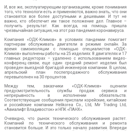
И, все же, эксплуатирующим организациям, кроме понимания
того, что технологи есть и применяются, важно знать, что они
становятся все более доступными и дешевыми. И тут не
важно, кто обеспечит им такое положение дел. Главное –
получить результат. Как всегда, на помощь пришла
чрезвычайная ситуация, на этот раз пандемия коронавируса.
Компания «ОДК-Климов» в условиях пандемии помогает
партнерам обслуживать двигатели в режиме онлайн. За
время самоизоляции с помощью специалистов «ОДК-
Климов» выполнены работы на 25 изделиях: 8 двигателях и 17
главных редукторах – удаленно с использованием видео-
конференц-связи; еще один средний ремонт изделия был
проведен выездной бригадой инженеров компании. В целом,
апрельский план послепродажного обслуживания
перевыполнен на 30 процентов.
Между тем, заказчики «ОДК-Климов» оценили
предусмотрительность службы продаж сервиса и
непрерывность в исполнении обязательств.
Соответствующие сообщения прислали корейские, китайские
и российские компании Helikorea Co., Ltd, Mir Trading Ltd,
«Авиалифт Владивосток» и НПК «ПАНХ».
Очевидно, что рынок технического обслуживания растет.
Компаний по технического обслуживания и ремонта
становится больше. И это только начало развития. Впереди