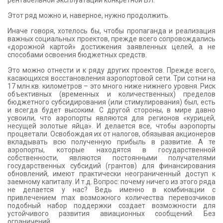
рентабельной эксплуатации конкретной ВЛ.
Этот ряд можно и, наверное, нужно продолжить.
Иначе говоря, хотелось бы, чтобы пропаганда и реализация
важных социальных проектов, прежде всего сопровождались
«дорожной картой» достижения заявленных целей, а не
способами освоения бюджетных средств.
Это можно отнести и к ряду других проектов. Прежде всего,
касающихся восстановления аэропортовой сети. Три сотни на
17 млн.кв. километров – это много ниже нижнего уровня. Риск
объективных (временных и количественных) пределов
бюджетного субсидирования (или стимулирования) был, есть
и всегда будет высоким. С другой стороны, в мире давно
усвоили, что аэропорты являются для регионов «курицей,
несущей золотые яйца». И делается все, чтобы аэропорты
процветали. Освобождая их от налогов, обязывая акционеров
вкладывать всю полученную прибыль в развитие. А те
аэропорты, которые находятся в государственной
собственности, являются постоянными получателями
государственных субсидий (грантов) для финансирования
обновлений, имеют практически неограниченный доступ к
заемному капиталу. И т.д. Вопрос: почему ничего из этого ряда
не делается у нас? Ведь именно в комбинации с
привлечением max возможного количества перевозчиков
подобный набор поддержки создает возможности для
устойчивого развития авиационных сообщений. Без
ограничений.