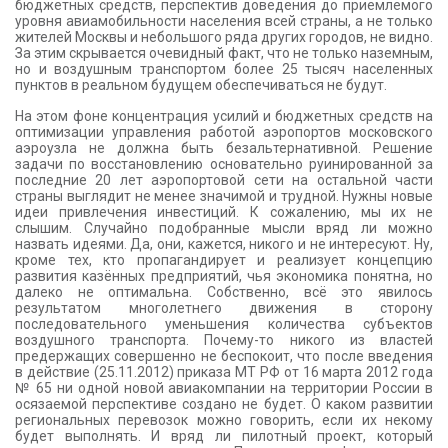
бюджетных средств, перспектив доведения до приемлемого
уровня авиамобильности населения всей страны, а не только
жителей Москвы и небольшого ряда других городов, не видно.
За этим скрывается очевидный факт, что не только наземным,
но и воздушным транспортом более 25 тысяч населенных
пунктов в реальном будущем обеспечиваться не будут.
На этом фоне концентрация усилий и бюджетных средств на
оптимизации управления работой аэропортов московского
аэроузла не должна быть безальтернативной. Решение
задачи по восстановлению основательно руинированной за
последние 20 лет аэропортовой сети на остальной части
страны выглядит не менее значимой и трудной. Нужны новые
идеи привлечения инвестиций. К сожалению, мы их не
слышим. Случайно подобранные мысли вряд ли можно
назвать идеями. Да, они, кажется, никого и не интересуют. Ну,
кроме тех, кто пропагандирует и реализует концепцию
развития казённых предприятий, чья экономика понятна, но
далеко не оптимальна. Собственно, всё это явилось
результатом многолетнего движения в сторону
последовательного уменьшения количества субъектов
воздушного транспорта. Почему-то никого из властей
предержащих совершенно не беспокоит, что после введения
в действие (25.11.2012) приказа МТ РФ от 16 марта 2012 года
№ 65 ни одной новой авиакомпании на территории России в
осязаемой перспективе создано не будет. О каком развитии
региональных перевозок можно говорить, если их некому
будет выполнять. И вряд ли пилотный проект, который