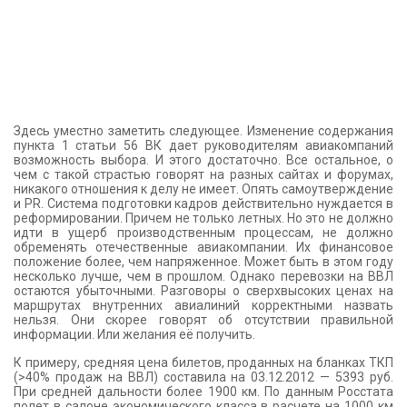
Здесь уместно заметить следующее. Изменение содержания
пункта 1 статьи 56 ВК дает руководителям авиакомпаний
возможность выбора. И этого достаточно. Все остальное, о
чем с такой страстью говорят на разных сайтах и форумах,
никакого отношения к делу не имеет. Опять самоутверждение
и PR. Система подготовки кадров действительно нуждается в
реформировании. Причем не только летных. Но это не должно
идти в ущерб производственным процессам, не должно
обременять отечественные авиакомпании. Их финансовое
положение более, чем напряженное. Может быть в этом году
несколько лучше, чем в прошлом. Однако перевозки на ВВЛ
остаются убыточными. Разговоры о сверхвысоких ценах на
маршрутах внутренних авиалиний корректными назвать
нельзя. Они скорее говорят об отсутствии правильной
информации. Или желания её получить.
К примеру, средняя цена билетов, проданных на бланках ТКП
(>40% продаж на ВВЛ) составила на 03.12.2012 — 5393 руб.
При средней дальности более 1900 км. По данным Росстата
полет в салоне экономического класса в расчете на 1000 км