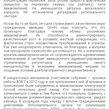
концентрация перевозок. Весь объем прироста фактически
пришелся на перевозки первых (по рейтингу) пяти
авиакомпаний. Не уменьшается загрузка московского
аэроузла. Не остановлена деградация регионального
сектора.
Но как бы то ни было, сегодня страна имеет качественно иную
гражданскую авиацию. Особо надо отметить, что это
произошло благодаря новому облику российских
авиакомпаний. Их способности демонстрировать
качественный рост в условиях жесткой конкуренции, что
фактически стало локомотивом преобразований в отрасли.
Как уже неоднократно отмечалось, не благодаря, а вопреки
они преодолели «психологию догоняющего». Но, к сожалению,
креатив авиаперевозчиков не сопровождается адекватными
изменениями в системе авиационного администрирования,
стремлением регуляторов к уменьшению своего
вмешательства в экономику авиакомпаний, мерами по
созданию условий для благоприятного ведения бизнеса.
В раздаточных материалах участников собрания — хроника
работы АЭВТ в 2012 году и три приложения к ней. И хроника, и
приложения были направлены в авиакомпании электронной
почтой несколько дней назад. Кто имел возможность
ознакомиться с ними и, тем более, что похвально, сравнить с
аналогичными документами прошлых лет, наверное, увидел
разницу. В уходящем году, наряду с вполне традиционными
действиями Исполнительного органа по реализации