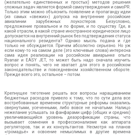
(желательно единственных и простых) методов решения
сложных задач является формой самоутверждения и самоPR.
Только этим можно объяснить появление и пропаганду идеи
(из самых «свежих») допуска на внутренние российские
авиалинии зарубежных лоукостеров. Безусловно,
предложение провальное и по форме, и по существу. Где, в
какой отрасли, в какой стране иностранное юридическое лицо
допускается на внутренний рынок без подтверждения статуса
национального резидента? Однако мысль подана и где
только не обсуждается. Причем абсолютно серьезно. Но уж
если кому-то на самом деле (это ключевые слова) интересна
сама идея реализации на российском авиарынке опыта
Ryanair и EASY JET, то может быть надо сначала изучить
вопрос и понять, чего не хватает для этого в российском
законодательстве и повседневном хозяйственном обороте.
Прежде всего это, остальное – потом.
Крепнущее тяготение решать все вопросы наращиванием
бюджетных расходов привело к тому, что по сути дела все
востребованные временем структурные реформы оказались
свернутыми, усеченными, либо вовсе не начатыми. Налицо
нежелание услышать за фанфарами цифр (общих и средних)
увеличивающийся уровень деаэрофикации страны, что
вызывает сомнения в профессионализме как аппарата
регуляторов, так и их консультантов. Несмотря на планов
«громадьё» и освоение немыслимых в другие времена