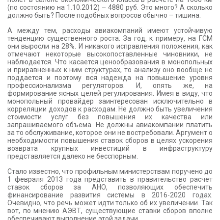
(по состоянию на 1.10.2012) – 4880 руб. Это много? А сколько
должно быть? После подобных вопросов обычно – тишина.
А между тем, расходы авиакомпаний имеют устойчивую
тенденцию существенного роста. За год, к примеру, на ГСМ
они выросли на 28%. И никакого исправления положения, как
отмечают некоторые высокопоставленные чиновники, не
наблюдается. Что касается ценообразования в монопольных
и приравненных к ним структурах, то анализу оно вообще не
поддается и поэтому вся надежда на повышение уровня
профессионализма регуляторов. И, опять же, на
формирование ясных целей регулирования. Имея в виду, что
монопольный провайдер заинтересован исключительно в
корреляции доходов к расходам. Не должно быть увеличения
стоимости услуг без повышения их качества или
запрашиваемого объема. Не должны авиакомпании платить
за то обслуживание, которое они не востребовали. Аргумент о
необходимости повышения ставок сборов в целях ускорения
возврата крупных инвестиций в инфраструктуру
представляется далеко не бесспорным.
Стало известно, что профильным министерствам поручено до
1 февраля 2013 года представить в правительство расчет
ставок сборов за АНО, позволяющих обеспечить
финансирование развития системы в 2016-2020 годах.
Очевидно, что речь может идти только об их увеличении. Так
вот, по мнению АЭВТ, существующие ставки сборов вполне
обеспечивают выполнение этой задачи.