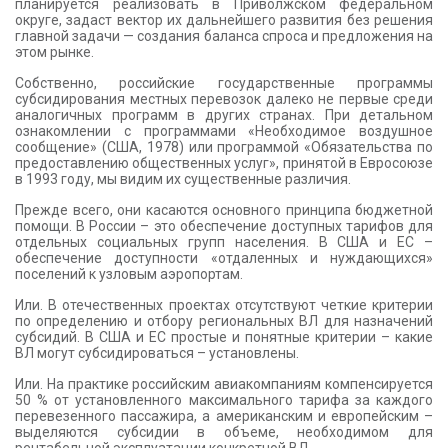
планируется реализовать в Приволжском федеральном
округе, задаст вектор их дальнейшего развития без решения
главной задачи — создания баланса спроса и предложения на
этом рынке.
Собственно, российские государственные программы
субсидирования местных перевозок далеко не первые среди
аналогичных программ в других странах. При детальном
ознакомлении с программами «Необходимое воздушное
сообщение» (США, 1978) или программой «Обязательства по
предоставлению общественных услуг», принятой в Евросоюзе
в 1993 году, мы видим их существенные различия.
Прежде всего, они касаются основного принципа бюджетной
помощи. В России – это обеспечение доступных тарифов для
отдельных социальных групп населения. В США и ЕС –
обеспечение доступности «отдаленных и нуждающихся»
поселений к узловым аэропортам.
Или. В отечественных проектах отсутствуют четкие критерии
по определению и отбору региональных ВЛ для назначений
субсидий. В США и ЕС простые и понятные критерии – какие
ВЛ могут субсидироваться – установлены.
Или. На практике российским авиакомпаниям компенсируется
50 % от установленного максимального тарифа за каждого
перевезенного пассажира, а американским и европейским –
выделяются субсидии в объеме, необходимом для