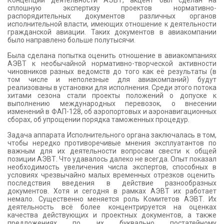
Концепции деятельности АЭВТ, акцент был сделан на
сплошную экспертизу проектов нормативно-
распорядительных документов различных органов
исполнительной власти, имеющих отношение к деятельности
гражданской авиации. Таких документов в авиакомпании
было направлено больше полутысячи.
Была сделана попытка оценить отношение в авиакомпаниях
АЭВТ к необычайной нормативно-творческой активности
чиновников разных ведомств до того как её результаты (в
том числе и неполезные для авиакомпаний) будут
реализованы в установки для исполнения. Среди этого потока
хитами сезона стали проекты положений о допуске к
выполнению международных перевозок, о внесении
изменений в ФАП-128, об аэропортовых и аэронавигационных
сборах, об упрощении порядка таможенных процедур.
Задача аппарата Исполнительного органа заключалась в том,
чтобы нередко противоречивые мнения эксплуатантов по
важным для их деятельности вопросам свести к общей
позиции АЭВТ. Что удавалось далеко не всегда. Опыт показал
необходимость увеличения числа экспертов, способных в
условиях чрезвычайно малых временных отрезков оценить
последствия введения в действие разнообразных
документов. Хотя и сегодня в рамках АЭВТ их работает
немало. Существенно меняется роль Комитетов АЭВТ. Их
деятельность всё более концентрируется на оценках
качества действующих и проектных документов, а также
предложениях по их буквально постатейному