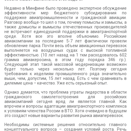
Недавно в Минфине было проведено экспертное обсуждение
эффективности мер бюджетного субсидирования по
поддержке авиапромышленности и гражданской авиации.
Разговор вообще-то шел о том, почему помыслы и замыслы, а
также домыслы и вымыслы отечественных производителей
не встречают единодушной поддержки в авиатранспортной
среде. Хотя все это вполне объяснимо. Российские
авиакомпании за последние 5-7 лет фактически провели
обновление парка. Почти весь объем авиационных перевозок
выполняется на воздушных судах с высокой топливной
эффективностью. (10 лет назад на 1 ткм расходовалось 602
грамма авиакеросина, в этом году порядка 346 гр.).
Следующий этап такой массовой модернизации возможен
будет только через несколько лет. Поэтому сегодня
требования к изделиям промышленного ряда значительно
выше, чем, допустим, 15 лет назад. Есть с чем сравнивать в
дилемме цена – качество. Уже есть серьезный опыт.
Однако думается, что проблема утраты лидерства в области
гражданского самолетостроения для российских
авиакомпаний сегодня вряд ли является главной. Как
впрочем и вопросы адаптации авиатранспортного комплекса
к условиям членства России в ВТО. Хотя очевидно в будущем
это создаст новые варианты развития рынка авиаперевозок.
Необходимы системные решения относительно главного
концептуального вопроса – создания условий роста. Речь