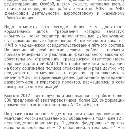
редактированию. Особой, в этом смысле, направленностью
отличается повседневная работа комитетов АЭВТ по АНО,
финансовой деятельности, аэропортовому и наземному
обслуживанию
Надо отметить, что сегодня более чем достаточно
нормативных актов, требования которых зачастую
избыточны, носят характер дополнительных, дублирующих,
вызывающих новые обременения. В том числе это касается
ФАП о медицинском освидетельствовании лётного состава,
Положения об особенностях режима рабочего времени,
приказа Минфина по реализации федерального закона об
обязательном страховании гражданской ответственности
перевозчика, статей ФАП-128 о необходимости нахождения
на борту оригиналов полисов страхования и ряда других. Что
неоднократно отмечалось в оценках, предложениях и
мнениях АЭВТ, которые немедленно доводились до сведения
разработчиков и кураторов проектов, размещались в сети
электронных коммуникаций.
Всего в 2012 году получено и использовано в работе более
600 предложений авиаперевозчиков, более 220 информаций
размещено на интернет-порталах ATO.ru и Avia.ru.
По различным вопросам деятельности авиаперевозчиков в
Минтранс России направлено 36 обращений, в том числе 12 –
непосредственно министру. В другие федеральные органы
исполнительной власти – 12 обращений, в том числе 4 — в