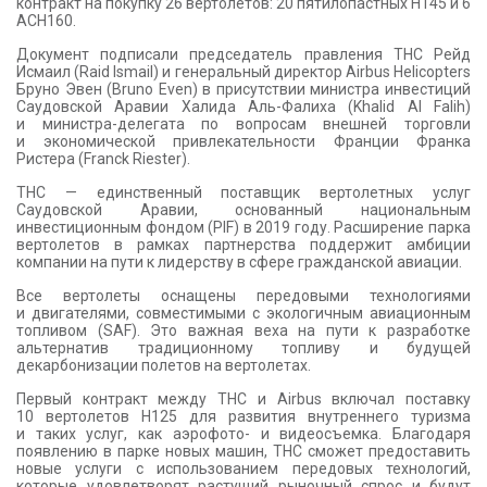
контракт на покупку 26 вертолетов: 20 пятилопастных H145 и 6
КОНТАКТЫ
ACH160.
Документ подписали председатель правления THC Рейд
Исмаил (Raid Ismail) и генеральный директор Airbus Helicopters
Бруно Эвен (Bruno Even) в присутствии министра инвестиций
Саудовской Аравии Халида Аль-Фалиха (Khalid Al Falih)
и министра-делегата по вопросам внешней торговли
и экономической привлекательности Франции Франка
Ристера (Franck Riester).
THC — единственный поставщик вертолетных услуг
Саудовской Аравии, основанный национальным
инвестиционным фондом (PIF) в 2019 году. Расширение парка
вертолетов в рамках партнерства поддержит амбиции
компании на пути к лидерству в сфере гражданской авиации.
Все вертолеты оснащены передовыми технологиями
и двигателями, совместимыми с экологичным авиационным
топливом (SAF). Это важная веха на пути к разработке
альтернатив традиционному топливу и будущей
декарбонизации полетов на вертолетах.
Первый контракт между THC и Airbus включал поставку
10 вертолетов H125 для развития внутреннего туризма
и таких услуг, как аэрофото- и видеосъемка. Благодаря
появлению в парке новых машин, ТНС сможет предоставить
новые услуги с использованием передовых технологий,
которые удовлетворят растущий рыночный спрос и будут