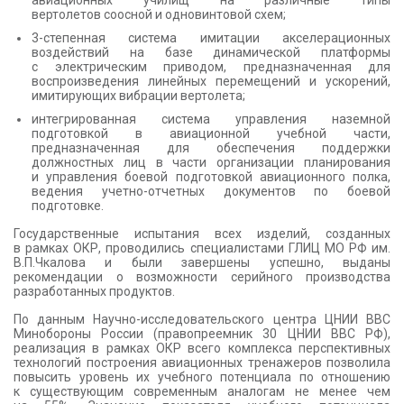
авиационных училищ на различные типы
вертолетов соосной и одновинтовой схем;
3-степенная система имитации акселерационных
воздействий на базе динамической платформы
с электрическим приводом, предназначенная для
воспроизведения линейных перемещений и ускорений,
имитирующих вибрации вертолета;
интегрированная система управления наземной
подготовкой в авиационной учебной части,
предназначенная для обеспечения поддержки
должностных лиц в части организации планирования
и управления боевой подготовкой авиационного полка,
ведения учетно-отчетных документов по боевой
подготовке.
Государственные испытания всех изделий, созданных
в рамках ОКР, проводились специалистами ГЛИЦ МО РФ им.
В.П.Чкалова и были завершены успешно, выданы
рекомендации о возможности серийного производства
разработанных продуктов.
По данным Научно-исследовательского центра ЦНИИ ВВС
Минобороны России (правопреемник 30 ЦНИИ ВВС РФ),
реализация в рамках ОКР всего комплекса перспективных
технологий построения авиационных тренажеров позволила
повысить уровень их учебного потенциала по отношению
к существующим современным аналогам не менее чем