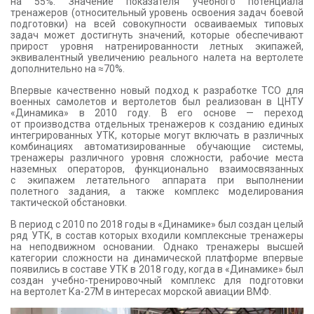
на 55%. Значение показателя учебного потенциала
тренажеров (относительный уровень освоения задач боевой
подготовки) на всей совокупности осваиваемых типовых
задач может достигнуть значений, которые обеспечивают
прирост уровня натренированности летных экипажей,
эквивалентный увеличению реального налета на вертолете
дополнительно на ≈70%.
Впервые качественно новый подход к разработке ТСО для
военных самолетов и вертолетов был реализован в ЦНТУ
«Динамика» в 2010 году. В его основе — переход
от производства отдельных тренажеров к созданию единых
интегрированных УТК, которые могут включать в различных
комбинациях автоматизированные обучающие системы,
тренажеры различного уровня сложности, рабочие места
наземных операторов, функционально взаимосвязанных
с экипажем летательного аппарата при выполнении
полетного задания, а также комплекс моделирования
тактической обстановки.
В период с 2010 по 2018 годы в «Динамике» был создан целый
ряд УТК, в состав которых входили комплексные тренажеры
на неподвижном основании. Однако тренажеры высшей
категории сложности на динамической платформе впервые
появились в составе УТК в 2018 году, когда в «Динамике» был
создан учебно-тренировочный комплекс для подготовки
на вертолет Ка-27М в интересах морской авиации ВМФ.