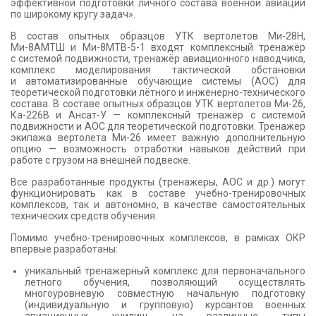
эффективной подготовки личного состава военной авиации
по широкому кругу задач».
В состав опытных образцов УТК вертолетов Ми-28Н,
Ми-8АМТШ и Ми-8МТВ-5-1 входят комплексный тренажёр
с системой подвижности, тренажёр авиационного наводчика,
комплекс моделирования тактической обстановки
и автоматизированные обучающие системы (АОС) для
теоретической подготовки лётного и инженерно-технического
состава. В составе опытных образцов УТК вертолетов Ми-26,
Ка-226В и Ансат-У — комплексный тренажёр с системой
подвижности и АОС для теоретической подготовки. Тренажер
экипажа вертолета Ми-26 имеет важную дополнительную
опцию — возможность отработки навыков действий при
работе с грузом на внешней подвеске.
Все разработанные продукты (тренажеры, АОС и др.) могут
функционировать как в составе учебно-тренировочных
комплексов, так и автономно, в качестве самостоятельных
технических средств обучения.
Помимо учебно-тренировочных комплексов, в рамках ОКР
впервые разработаны:
уникальный тренажерный комплекс для первоначального
летного обучения, позволяющий осуществлять
многоуровневую совместную начальную подготовку
(индивидуальную и групповую) курсантов военных