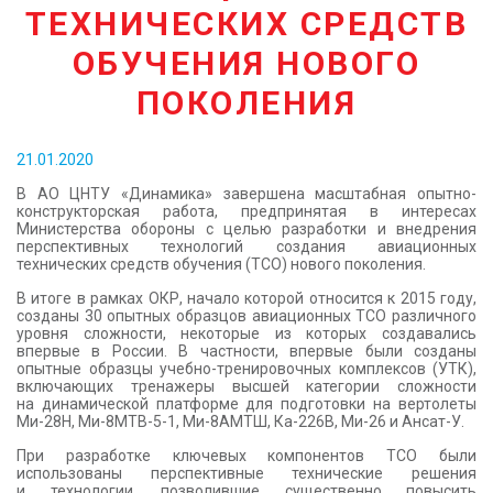
ТЕХНИЧЕСКИХ СРЕДСТВ
КОНТАКТЫ
ОБУЧЕНИЯ НОВОГО
ПОКОЛЕНИЯ
21.01.2020
В АО ЦНТУ «Динамика» завершена масштабная опытно-
конструкторская работа, предпринятая в интересах
Министерства обороны с целью разработки и внедрения
перспективных технологий создания авиационных
технических средств обучения (ТСО) нового поколения.
В итоге в рамках ОКР, начало которой относится к 2015 году,
созданы 30 опытных образцов авиационных ТСО различного
уровня сложности, некоторые из которых создавались
впервые в России. В частности, впервые были созданы
опытные образцы учебно-тренировочных комплексов (УТК),
включающих тренажеры высшей категории сложности
на динамической платформе для подготовки на вертолеты
Ми-28Н, Ми-8МТВ-5-1, Ми-8АМТШ, Ка-226В, Ми-26 и Ансат-У.
При разработке ключевых компонентов ТСО были
использованы перспективные технические решения
и технологии, позволившие существенно повысить