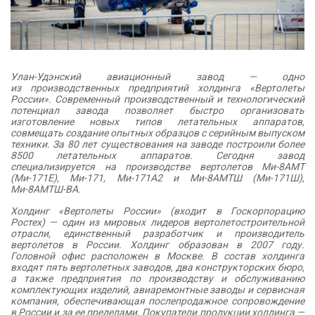
Улан-Удэнский авиационный завод — одно
из производственных предприятий холдинга «Вертолеты
России». Современный производственный и технологический
потенциал завода позволяет быстро организовать
изготовление новых типов летательных аппаратов,
совмещать создание опытных образцов с серийным выпуском
техники. За 80 лет существования на заводе построили более
8500 летательных аппаратов. Сегодня завод
специализируется на производстве вертолетов Ми-8АМТ
(Ми-171Е), Ми-171, Ми-171А2 и Ми-8АМТШ (Ми-171Ш),
Ми-8АМТШ-ВА.
Холдинг «Вертолеты России» (входит в Госкорпорацию
Ростех) — один из мировых лидеров вертолетостроительной
отрасли, единственный разработчик и производитель
вертолетов в России. Холдинг образован в 2007 году.
Головной офис расположен в Москве. В состав холдинга
входят пять вертолетных заводов, два конструкторских бюро,
а также предприятия по производству и обслуживанию
комплектующих изделий, авиаремонтные заводы и сервисная
компания, обеспечивающая послепродажное сопровождение
в России и за ее пределами. Покупатели продукции холдинга —