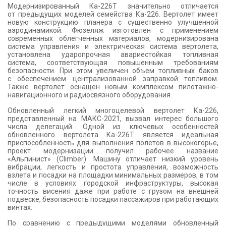
Модернизированный Ка-226Т значительно отличается
от предыдущих моделей семейства Ка-226. Вертолет имеет
новую конструкцию планера с существенно улучшенной
аэродинамикой. Фюзеляж изготовлен с применением
современных облегченных материалов, модернизирована
система управления и электрическая система вертолета,
установлена ударопрочная авариестойкая топливная
система, соответствующая повышенным требованиям
безопасности. При этом увеличен объем топливных баков
с обеспечением централизованной заправкой топливом.
Также вертолет оснащен новым комплексом пилотажно-
навигационного и радиосвязного оборудования.
Обновленный легкий многоцелевой вертолет Ка-226,
представленный на МАКС-2021, вызвал интерес большого
числа делегаций. Одной из ключевых особенностей
обновленного вертолета Ка-226Т является идеальная
приспособленность для выполнения полетов в высокогорье,
проект модернизации получил рабочее название
«Альпинист» (Climber). Машину отличает низкий уровень
вибрации, легкость и простота управления, возможность
взлета и посадки на площадки минимальных размеров, в том
числе в условиях городской инфраструктуры, высокая
точность висения даже при работе с грузом на внешней
подвеске, безопасность посадки пассажиров при работающих
винтах.
По сравнению с предыдущими моделями обновленный