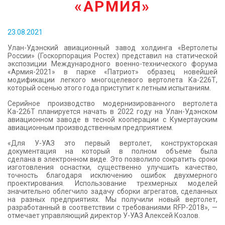
«АРМИЯ»
КОНТАКТЫ
23.08.2021
Улан-Удэнский авиационный завод холдинга «Вертолеты
России» (Госкорпорация Ростех) представил на статической
экспозиции Международного военно-технического форума
«Армия-2021» в парке «Патриот» образец новейшей
модификации легкого многоцелевого вертолета Ка-226Т,
который осенью этого года приступит к летным испытаниям.
Серийное производство модернизированного вертолета
Ка-226Т планируется начать в 2022 году на Улан-Удэнском
авиационном заводе в тесной кооперации с Кумертауским
авиационным производственным предприятием.
«Для У-УАЗ это первый вертолет, конструкторская
документация на который в полном объеме была
сделана в электронном виде. Это позволило сократить сроки
изготовления оснастки, существенно улучшить качество,
точность благодаря исключению ошибок двухмерного
проектирования. Использование трехмерных моделей
значительно облегчило задачу сборки агрегатов, сделанных
на разных предприятиях. Мы получили новый вертолет,
разработанный в соответствии с требованиями RFP-2018», —
отмечает управляющий директор У-УАЗ Алексей Козлов.