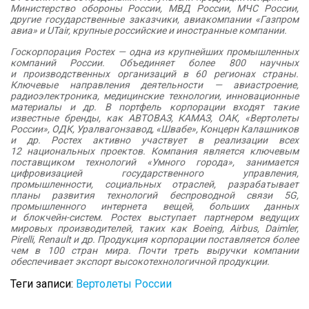
Министерство обороны России, МВД России, МЧС России,
другие государственные заказчики, авиакомпании «Газпром
авиа» и UTair, крупные российские и иностранные компании.
Госкорпорация Ростех — одна из крупнейших промышленных
компаний России. Объединяет более 800 научных
и производственных организаций в 60 регионах страны.
Ключевые направления деятельности — авиастроение,
радиоэлектроника, медицинские технологии, инновационные
материалы и др. В портфель корпорации входят такие
известные бренды, как АВТОВАЗ, КАМАЗ, ОАК, «Вертолеты
России», ОДК, Уралвагонзавод, «Швабе», Концерн Калашников
и др. Ростех активно участвует в реализации всех
12 национальных проектов. Компания является ключевым
поставщиком технологий «Умного города», занимается
цифровизацией государственного управления,
промышленности, социальных отраслей, разрабатывает
планы развития технологий беспроводной связи 5G,
промышленного интернета вещей, больших данных
и блокчейн-систем. Ростех выступает партнером ведущих
мировых производителей, таких как Boeing, Airbus, Daimler,
Pirelli, Renault и др. Продукция корпорации поставляется более
чем в 100 стран мира. Почти треть выручки компании
обеспечивает экспорт высокотехнологичной продукции.
Теги записи:
Вертолеты России