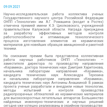
КОНТАКТЫ
09.09.2021
Научно-исследовательская работа коллектива ученых
Государственного научного центра Российской Федерации
ОНПП «Технология» им. А.Г. Ромашина (входит в Ростех)
отмечена премией имени К.Э. Циолковского, учрежденной
правительством Калужской области. Награда присуждена
за разработку эффективных методов контроля
работоспособности и оптимизации технологического
процесса изготовления элементов из керамических
материалов для новейших образцов авиационной и ракетной
техники.
На соискание премии была представлена коллективная
работа научных работников ОНПП «Технология» —
заместителя директора по производству направления
«Керамика», доктора технических наук Дмитрия Харитонова,
начальника лаборатории направления «Керамика»,
кандидата технических наук Александра Терехина
и начальника лаборатории направления «Керамика»,
кандидата технических наук Антонины Анашкиной. В рамках
проекта ученые разработали и внедрили новые технологии,
методы испытаний и контроля производства
радиопрозрачных обтекателей из керамических материалов
для высокоскоростных летательных аппаратов. Большинство
найденных инженерно-технических и научных решений
сегодня уже успешно реализованы в серийном производстве.