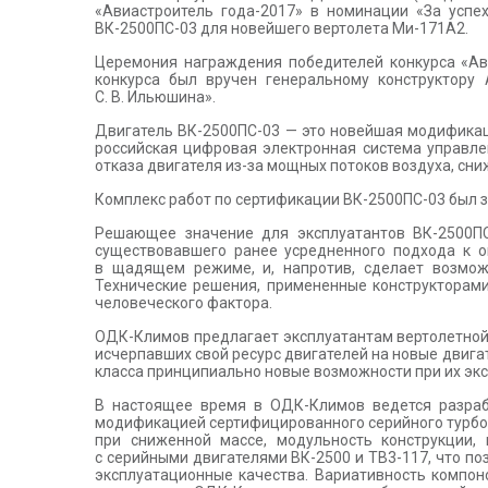
«Авиастроитель года-2017» в номинации «За успе
ВК-2500ПС-03 для новейшего вертолета Ми-171А2.
Церемония награждения победителей конкурса «Ави
конкурса был вручен генеральному конструктору
С. В. Ильюшина».
Двигатель ВК-2500ПС-03 — это новейшая модификац
российская цифровая электронная система управл
отказа двигателя из-за мощных потоков воздуха, сни
Комплекс работ по сертификации ВК-2500ПС-03 был за
Решающее значение для эксплуатантов ВК-2500ПС
существовавшего ранее усредненного подхода к о
в щадящем режиме, и, напротив, сделает возмож
Технические решения, примененные конструкторами
человеческого фактора.
ОДК-Климов предлагает эксплуатантам вертолетной 
исчерпавших свой ресурс двигателей на новые двигат
класса принципиально новые возможности при их экс
В настоящее время в ОДК-Климов ведется разрабо
модификацией сертифицированного серийного турбов
при сниженной массе, модульность конструкции,
с серийными двигателями ВК-2500 и ТВ3-117, что п
эксплуатационные качества. Вариативность компон