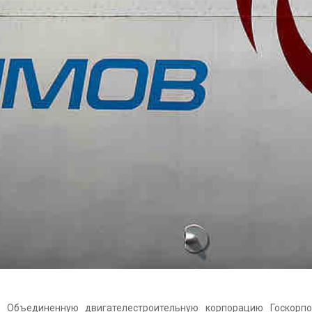
в Объединенную двигателестроительную корпорацию Госкорпо