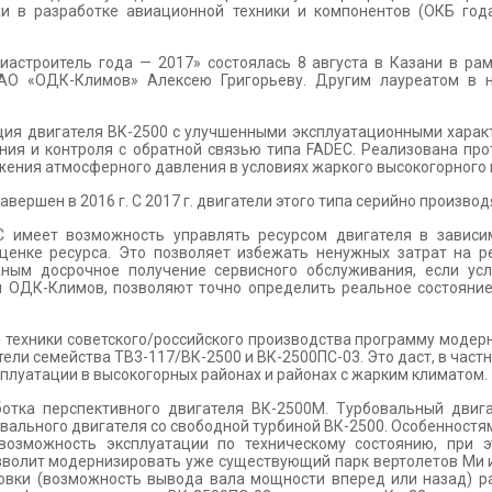
хи в разработке авиационной техники и компонентов (ОКБ года
астроитель года — 2017» состоялась 8 августа в Казани в ра
 АО «ОДК-Климов» Алексею Григорьеву. Другим лауреатом в
ия двигателя ВК-2500 с улучшенными эксплуатационными характ
ения и контроля с обратной связью типа FADEC. Реализована п
жения атмосферного давления в условиях жаркого высокогорного кл
вершен в 2016 г. С 2017 г. двигатели этого типа серийно произво
 имеет возможность управлять ресурсом двигателя в зависим
ценке ресурса. Это позволяет избежать ненужных затрат на ре
ным досрочное получение сервисного обслуживания, если усл
 ОДК-Климов, позволяют точно определить реальное состояние
техники советского/российского производства программу модер
ели семейства ТВ3-117/ВК-2500 и ВК-2500ПС-03. Это даст, в част
плуатации в высокогорных районах и районах с жарким климатом.
тка перспективного двигателя ВК-2500М. Турбовальный двига
ального двигателя со свободной турбиной ВК-2500. Особенност
 возможность эксплуатации по техническому состоянию, при 
озволит модернизировать уже существующий парк вертолетов Ми
овки (возможность вывода вала мощности вперед или назад) р