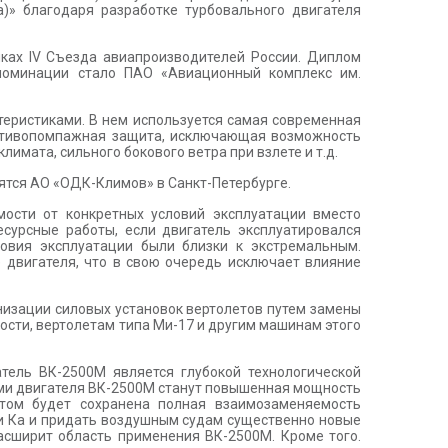
)» благодаря разработке турбовального двигателя
мках IV Съезда авиапроизводителей России. Диплом
 номинации стало ПАО «Авиационный комплекс им.
еристиками. В нем используется самая современная
ротивопомпажная защита, исключающая возможность
имата, сильного бокового ветра при взлете и т.д.
дятся АО «ОДК-Климов» в Санкт-Петербурге.
ости от конкретных условий эксплуатации вместо
сурсные работы, если двигатель эксплуатировался
овия эксплуатации были близки к экстремальным.
 двигателя, что в свою очередь исключает влияние
низации силовых установок вертолетов путем замены
ности, вертолетам типа Ми-17 и другим машинам этого
тель ВК-2500М является глубокой технологической
ями двигателя ВК-2500М станут повышенная мощность
этом будет сохранена полная взаимозаменяемость
 и Ка и придать воздушным судам существенно новые
асширит область применения ВК-2500М. Кроме того.