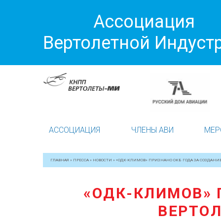
Ассоциация
Вертолетной Индуст
АССОЦИАЦИЯ
ЧЛЕНЫ АВИ
МЕР
ГЛАВНАЯ
»
ПРЕССА
»
НОВОСТИ
»
«ОДК-КЛИМОВ» ПРИЗНАНО ОКБ ГОДА ЗА СОЗДАНИЕ
«ОДК-КЛИМОВ» 
ВЕРТОЛ