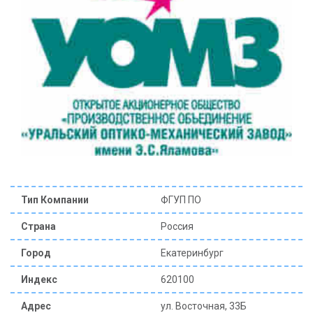
КОНТАКТЫ
Тип Компании
ФГУП ПО
Страна
Россия
Город
Екатеринбург
Индекс
620100
Адрес
ул. Восточная, 33Б