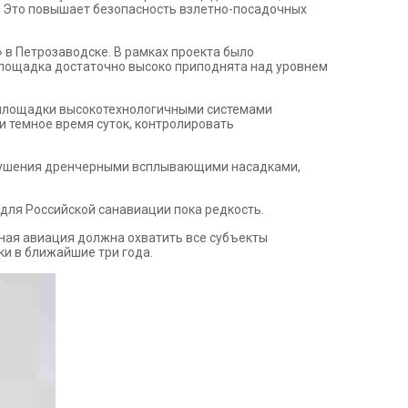
. Это повышает безопасность взлетно-посадочных
в Петрозаводске. В рамках проекта было
площадка достаточно высоко приподнята над уровнем
 площадки высокотехнологичными системами
и темное время суток, контролировать
тушения дренчерными всплывающими насадками,
ля Российской санавиации пока редкость.
ная авиация должна охватить все субъекты
ки в ближайшие три года.