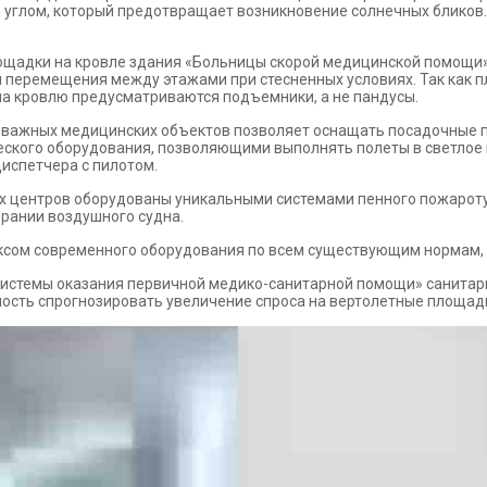
д углом, который предотвращает возникновение солнечных бликов
ощадки на кровле здания «Больницы скорой медицинской помощи» 
 перемещения между этажами при стесненных условиях. Так как 
на кровлю предусматриваются подъемники, а не пандусы.
ки важных медицинских объектов позволяет оснащать посадочные
еского оборудования, позволяющими выполнять полеты в светлое 
испетчера с пилотом.
их центров оборудованы уникальными системами пенного пожаро
рании воздушного судна.
сом современного оборудования по всем существующим нормам, д
системы оказания первичной медико-санитарной помощи» санитар
ность спрогнозировать увеличение спроса на вертолетные площад