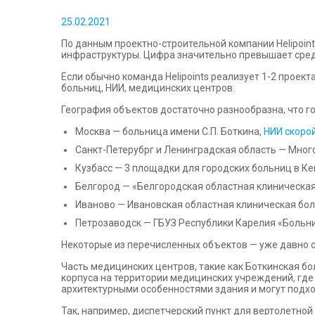
25.02.2021
По данным проектно-строительной компании Helipoin
инфраструктуры. Цифра значительно превышает сред
Если обычно команда Helipoints реализует 1-2 проект
больниц, НИИ, медицинских центров.
География объектов достаточно разнообразна, что г
Москва — больница имени С.П. Боткина,
НИИ скорой
Санкт-Петерубрг и Ленинградская область — Мно
Кузбасс — 3 площадки для городских больниц в К
Белгород — «Белгородская областная клиническа
Иваново — Ивановская областная клиническая бол
Петрозаводск — ГБУЗ Республики Карелия «Больн
Некоторые из перечисленных объектов — уже давно 
Часть медицинских центров, такие как Боткинская б
корпуса на территории медицинских учреждений, где
архитектурными особенностями здания и могут подход
Так, например, диспетчерский пункт для вертолетно