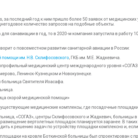
ts, за последний год к ним пришло более 50 заявок от медицински
негодовое количество запросов на подобные объекты.
а для санавиации в год, то в 2020-м компания запустила в работу
оворит о повсеместном развитии санитарной авиации в России:
 помощи им. Н.В. Склифосовского
, ГКБ им. М.Е. Жадкевича.
гопрофильный медицинский центр международного уровня «СОГАЗ
емерово, Ленинск-Кузнецком и Новокузнецке.
я больница Святителя Иоасафа.
ьница.
ица скорой медицинской помощи»
существующие медицинские комплексы, где посадочные площадки 
ольница, «СОГАЗ», центры Склифосовского и Жадкевич, больницы 
 размещение вертолетных площадок планируется заранее. В таких
ить к решению задач по устройству площадки комплексно и, если 
й площадки на кровле Боткинской больницы был спроектирован с 