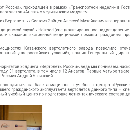
т России», проходящей в рамках «Транспортной недели» в Гос
6 вертолетов «Ансат» с медицинским модулем.
их Вертолетных Систем» Зайцев Алексей Михайлович и генеральн
дицинской службы Helimed (специализированное подразделение 
ности оказания экстренной медицинской помощи гражданам, пр
мощностях Казанского вертолетного завода позволило оте
ованный для российских условий», заявил Генеральный дирек
иоритетов холдинга «Вертолеты России», ведь мы понимаем, наско
году 31 вертолета, в том числе 12 Ансатов. Первые четыре таки
 России» Андрей Богинский.
 проводиться на базе авиационного учебного центра «Русские
шего гражданского эксплуатанта вертолетов данного типа — с
ый учебный центр по подготовке летно-технического состава дл