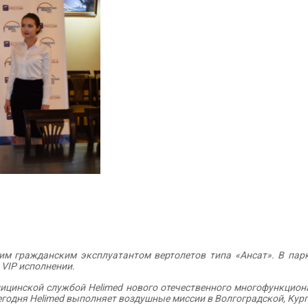
м гражданским эксплуатантом вертолетов типа «Ансат». В парк
в
VIP
исполнении.
цинской службой Helimed нового отечественного многофункцион
егодня
Helimed выполняет воздушные миссии в Волгоградской, Кург