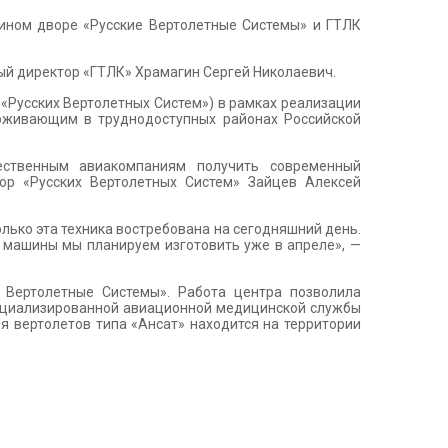
тином дворе «Русские Вертолетные Системы» и ГТЛК
ый директор «ГТЛК» Храмагин Сергей Николаевич.
«Русских Вертолетных Систем») в рамках реализации
оживающим в труднодоступных районах Российской
чественным авиакомпаниям получить современный
тор «Русских Вертолетных Систем» Зайцев Алексей
лько эта техника востребована на сегодняшний день.
е машины мы планируем изготовить уже в апреле», —
 Вертолетные Системы». Работа центра позволила
пециализированной авиационной медицинской службы
я вертолетов типа «Ансат» находится на территории