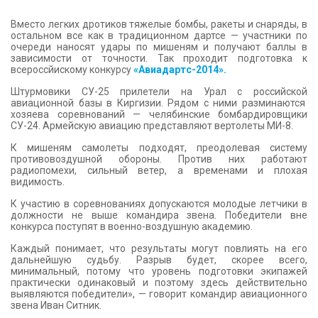
Вместо легких дротиков тяжелые бомбы, ракеты и снаряды, в
остальном все как в традиционном дартсе — участники по
очереди наносят удары по мишеням и получают баллы в
зависимости от точности. Так проходит подготовка к
всероссйискому конкурсу
«Авиадартс-2014».
Штурмовики СУ-25 прилетели на Урал с российской
авиационной базы в Киргизии. Рядом с ними разминаются
хозяева соревнований — челябинские бомбардировщики
СУ-24. Армейскую авиацию представляют вертолеты МИ-8.
К мишеням самолеты подходят, преодолевая систему
противовоздушной обороны. Против них работают
радиопомехи, сильный ветер, а временами и плохая
видимость.
К участию в соревнованиях допускаются молодые летчики в
должности не выше командира звена. Победители вне
конкурса поступят в военно-воздушную академию.
Каждый понимает, что результаты могут повлиять на его
дальнейшую судьбу. Разрыв будет, скорее всего,
минимальный, потому что уровень подготовки экипажей
практически одинаковый и поэтому здесь действительно
выявляются победители», — говорит командир авиационного
звена Иван Ситник.