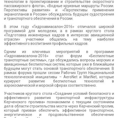
технологии в проектировании и строительстве скоростного
пассажирского флота», «Водные круизные маршруты России.
Перспективы развития» и «Перспективы применения
экранопланов в России» обсуждалось будущее судостроения
и транспортного обеспечения в России.
В этом году «Гидроавиасалон-2016» отличался широкой
программой для молодежи, а в рамках круглого стола
«Подготовка инженерных кадров в интересах авиационной
отрасли» участники общались на тему наиболее
эффективного воспитания профильных кадров.
Одним из ключевых мероприятий в программе
«Гидроавиасалона-2016» стал форум «Беспилотные
транспортные системы», где обсуждались вопросы морских и
авиационных беспилотных систем, которые уже в ближайшем
будущем могут стать основой транспортного обеспечения. В
рамках форума прошли сессии Рабочих Групп Национальной
технологической инициативы – AeroNet и MariNet, которые
курируют развитие беспилотных технологий в
аэрокосмической и морской сферах соответственно.
Участников круглого стола «Создание условий безопасного и
эффективного развития транспортной инфраструктуры
Керченского пролива» познакомили с текущим состоянием
дел в области строительства моста через Керченский пролив,
который призван обеспечить эффективное транспортное,
энергетическое и продовольственное обеспечение