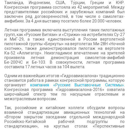
Таиланда, Индонезии, США, Турции, Греции и КНР.
Конгрессная программа состояла из 42 мероприятий. Между
представителями российских и зарубежных компаний был
заключен ряд договоренностей, в том числе о самолетах-
амфибиях. За 4 дня выставку посетило более 20.000 человек.
Летная программа включила выступления таких пилотажных
групп, как «Русские Витязи» и «Стрижи» на истребителях Су-27
и МиГ-29, а также единственной в России вертолетной
пилотажной группы «Беркуты» на вертолетах Ми-28Н «Ночной
охотник», также демонстрировался пилотаж на вертолете
Ка-52 «Аллигатор». Неизгладимое впечатление на зрителей
произвела летная демонстрация самолетов-амфибий
Бе-200ЧС и Бе-103. В совокупности, летная программа
составила 17 летных часов за 104 вылета.
Одним из важнейших итогов «Гидроавиасалона» традиционно
становится работа в рамках конгрессной программы, которую
организует
компания «Русские Выставочные Системы»
.
Конгрессная программа «Гидроавиасалона-2016» охватила
широчайший спектр тем по насущным отраслевым и
межотраслевым вопросам.
Так, российские и китайские коллеги обсудили вопросы
взаимной стандартизации авиационных технологий на
«Втором закрытом заседании отдельной международной
Российско-Китайской рабочей подгруппы по
стандартизации», на круглых столах «Перспективные