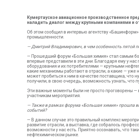
Кумертауское авиационное производственное пред
наладить диалог между крупными компаниями и 
Об этом сообщил в интервью агентству «Башинформ
промышленности.
— Дмитрий Владимирович, в чем особенность пятой п
— Прошедший форум «Большая химия» стал самым бол
впервые представили в эти дни. Благодаря ему у нас
оборудования и их потребителями — крупными нефте
какие механизмы работают в отрасли, а какие — уже
может пробиться к ним в качестве поставщика, что
получили, в свою очередь, возможность узнать, что п
Эти важные моменты были не просто проговорены — 
участникам мероприятия.
— Также в рамках форума «Большая химия» прошла выс
событий?
— В данном случае это правильный комплекс меропри
развитие отрасли, а выставка, где собралось профе
возможности у нас есть. Приятно осознавать, что та
нефтехимическом рынке.