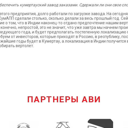
беспечить кумертауский завод заказами. Сдержали ли они свое сл
ого предприятия, долго работали по загрузке завода. На сегодня
КумАПП сделали столько, сколько делали за весь прошлый год. Се
тие о том, что в Индии наконец-то отдано предпочтение нашим ве
 конечно, непростой, это не значит, что уже завтра мы начнем пр
 следующего года, и будет предполагать постепенную локализацию
уем от инвесторов, которые приходят в Россию, в республику, по
жайшие годы будет в Кумертау, а локализация в Индии получится в
собирать вертолет.
ПАРТНЕРЫ АВИ