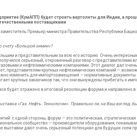
приятие (КумАПП) будет строить вертолеты для Индии, а про
отечественными поставщиками
» заместитель Премьер-министра Правительства Республики Башк
о счету «Большой химии»?
ьшим и представительным за всю его историю. Очень интересным
 получился серьезный, откровенный разговор с представителями в
газовыми и нефтехимическими компаниями. Этот диалог дал очень
 нет, представителям крупных нефтехимических компаний — возмож
 нужно изменить для импортозамещения — нормативные документы
угает крупных заказчиков так, что они вынуждены прибегать к импо
все будет отражено в итоговой резолюции форума и направлено в
тавка «Газ. Нефть. Технологии». Правильно ли, на Ваш взгляд, бы
ятий: с одной стороны, форум — это политическая, стратегическа
ссиональное сообщество — производители оборудования, показывал
кие выставки дают очень серьезный потенциал для будущих схем п