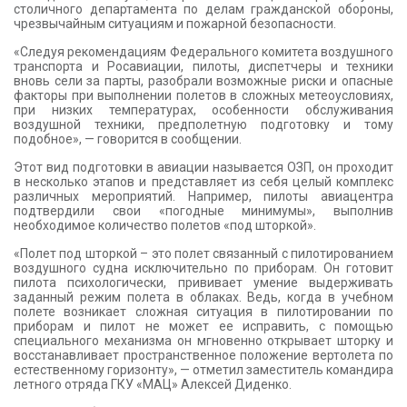
столичного департамента по делам гражданской обороны,
чрезвычайным ситуациям и пожарной безопасности.
«Следуя рекомендациям Федерального комитета воздушного
транспорта и Росавиации, пилоты, диспетчеры и техники
вновь сели за парты, разобрали возможные риски и опасные
факторы при выполнении полетов в сложных метеоусловиях,
при низких температурах, особенности обслуживания
воздушной техники, предполетную подготовку и тому
подобное», — говорится в сообщении.
Этот вид подготовки в авиации называется ОЗП, он проходит
в несколько этапов и представляет из себя целый комплекс
различных мероприятий. Например, пилоты авиацентра
подтвердили свои «погодные минимумы», выполнив
необходимое количество полетов «под шторкой».
«Полет под шторкой – это полет связанный с пилотированием
воздушного судна исключительно по приборам. Он готовит
пилота психологически, прививает умение выдерживать
заданный режим полета в облаках. Ведь, когда в учебном
полете возникает сложная ситуация в пилотировании по
приборам и пилот не может ее исправить, с помощью
специального механизма он мгновенно открывает шторку и
восстанавливает пространственное положение вертолета по
естественному горизонту», — отметил заместитель командира
летного отряда ГКУ «МАЦ» Алексей Диденко.