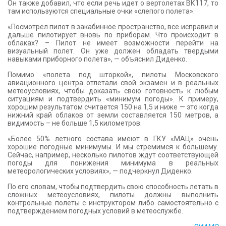
Он также добавил, что если речь идет о вертолетах ВК117, то
там используются специальные очки «слепого полета».
«Посмотрел пилот в закабинное пространство, все исправил и
дальше пилотирует вновь по приборам. Что происходит в
облаках? – Пилот не имеет возможности перейти на
визуальный полет. Он уже должен обладать твердыми
навыками приборного полета», — объяснил Диденко.
Помимо «полета под шторкой», пилоты Московского
авиационного центра отлетали свой экзамен и в реальных
метеоусловиях, чтобы доказать свою готовность к любым
ситуациям и подтвердить «минимум погоды». К примеру,
хорошим результатом считается 150 на 1,5 и ниже — это когда
нижний край облаков от земли составляется 150 метров, а
видимость – не больше 1,5 километров.
«Более 50% летного состава имеют в ГКУ «МАЦ» очень
хорошие погодные минимумы. И мы стремимся к большему.
Сейчас, например, несколько пилотов ждут соответствующей
погоды для понижения минимума в реальных
метеорологических условиях», — подчеркнул Диденко.
По его словам, чтобы подтвердить свою способность летать в
сложных метеоусловиях, пилоты должны выполнить
контрольные полеты с инструктором либо самостоятельно с
подтверждением погодных условий в метеослужбе.