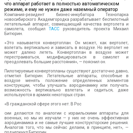
что аппарат работает в полностью автоматическом
режиме, и ему не нужен даже наземный оператор
Компания-резидент бизнес-инкубатора Технопарка
новосибирского Академгородка разрабатывает беспилотный
летательный аппарат, совмещающий качества вертолета и
самолета, сообщил
ТАСС
руководитель проекта Михаил
Битюрин.
«Это называется конвертоплан. Он может, как вертолет,
взлетать вертикально и зависать в воздухе. Но вертолет не
может далеко лететь. Конвертоплан в воздухе может
перестраиваться, модифицироваться в самолет и
преодолевать большие расстояния», — пояснил он.
Пилотируемые конвертопланы существуют достаточно давно,
отметил Битюрин. Летательные аппараты, способные в
воздухе менять положение определенных элементов
конструкции, чтобы улучшать аэродинамику или получать
возможность вертикально взлетать и садиться, даже
используются в армиях некоторых стран.
«В гражданской сфере этого нет. В Рос
сии делаются по аналогии с израильскими аппараты для
военных, но мы их изучали — у них не очень эффективная
аэродинамика и не самые лучшие конструкторские решения.
Аналогов того, что мы сейчас делаем, в принципе, нет», —
подчеркнул Битюрин.