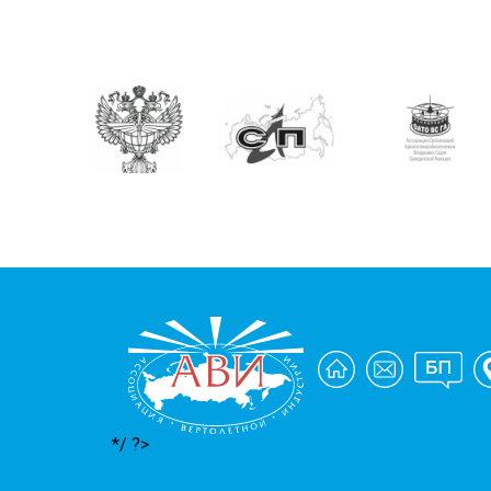
*/ ?>