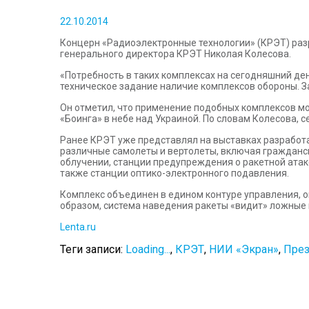
22.10.2014
Концерн «Радиоэлектронные технологии» (КРЭТ) ра
генерального директора КРЭТ Николая Колесова.
«Потребность в таких комплексах на сегодняшний де
техническое задание наличие комплексов обороны. За
Он отметил, что применение подобных комплексов мо
«Боинга» в небе над Украиной. По словам Колесова,
Ранее КРЭТ уже представлял на выставках разработ
различные самолеты и вертолеты, включая гражданс
облучении, станции предупреждения о ракетной атак
также станции оптико-электронного подавления.
Комплекс объединен в едином контуре управления, о
образом, система наведения ракеты «видит» ложные 
Lenta.ru
Теги записи:
Loading...
,
КРЭТ
,
НИИ «Экран»
,
През