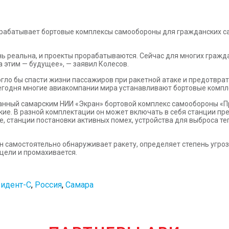
зрабатывает бортовые комплексы самообороны для гражданских с
нь реальна, и проекты прорабатываются. Сейчас для многих граж
 этим — будущее», — заявил Колесов.
гло бы спасти жизни пассажиров при ракетной атаке и предотвра
 сегодня многие авиакомпании мира устанавливают бортовые комп
анный самарским НИИ «Экран» бортовой комплекс самообороны «П
кие. В разной комплектации он может включать в себя станции п
е, станции постановки активных помех, устройства для выброса т
н самостоятельно обнаруживает ракету, определяет степень угроз
цели и промахивается.
идент-С
,
Россия
,
Самара