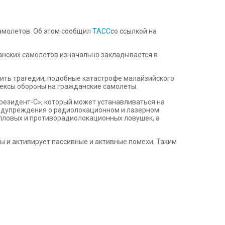
амолетов. Об этом сообщил
ТАСС
со ссылкой на
данских самолетов изначально закладывается в
тить трагедии, подобные катастрофе малайзийского
лексы обороны на гражданские самолеты.
резидент-С», который может устанавливаться на
редупреждения о радиолокационном и лазерном
епловых и противорадиолокационных ловушек, а
ы и активирует пассивные и активные помехи. Таким