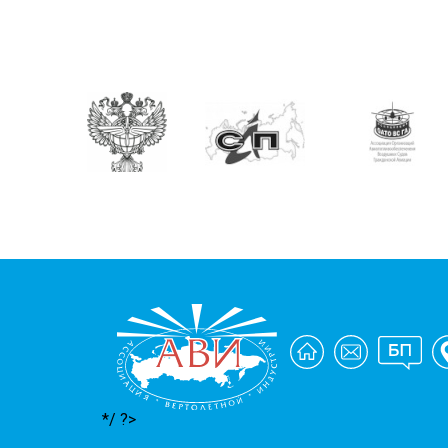
*/ ?>