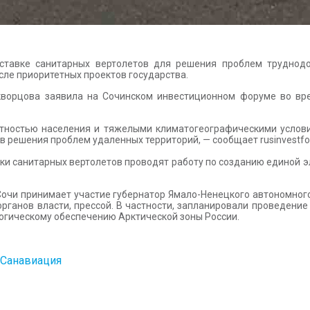
ставке санитарных вертолетов для решения проблем труднодо
сле приоритетных проектов государства.
кворцова заявила на Сочинском инвестиционном форуме во вр
отностью населения и тяжелыми климатогеографическими услови
в решения проблем удаленных территорий, — сообщает rusinvestf
вки санитарных вертолетов проводят работу по созданию единой 
очи принимает участие губернатор Ямало-Ненецкого автономного
органов власти, прессой. В частности, запланировали проведени
логическому обеспечению Арктической зоны России.
Санавиация