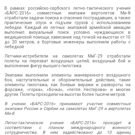
В рамках российско-сербского летно-тактического учения
«БАРС-2016» совместные экипажи вертолетов Ми-8
отработали задачи поиска и спасения пострадавших, а также
практические спуск и подъем грузов с использованием
лебедки. Каждый из летных экипажей армейской авиации
выполнил визуальный поиск условно нуждающихся в
медицинской помощи, зависание над точкой на высотах от 10
до 20 метров, а бортовые инженеры выполнили работы с
лебедкой.
Летчики-истребители на самолетах МиГ-29 отработали
полеты на перехват воздушных целей, воздушный бой и
выполнение фигур высшего пилотажа.
Экипажи выполнили элементы маневренного воздушного
боя, наступательные и оборонительные действия, такие
элементы пилотажа, как боевые виражи и развороты на
форсаже, «горка», «бочка», «петля Нестерова» и многие
другие. Полеты проходили на высотах более тысячи метров.
В учении «БАРС-2016» принимают участие совместные
экипажи России и Сербии на самолетах МиГ-29 и вертолетах
Ми-8.
Летно-тактическое учение «БАРС-2016» проходит в
соответствии с планом международного военного
сотрудничества. В нем задействовано до 10 единиц