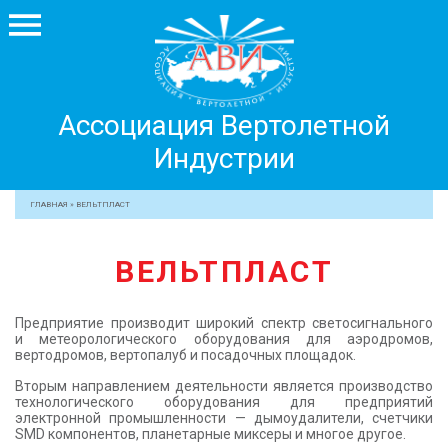
Ассоциация
Ассоциация Вертолетной
Вертолетной
Индустрии
Индустрии
+7 499 755 99 29
ГЛАВНАЯ
»
ВЕЛЬТПЛАСТ
АССОЦИАЦИЯ
ВЕЛЬТПЛАСТ
ЧЛЕНЫ АВИ
МЕРОПРИЯТИЯ
Предприятие производит широкий спектр светосигнального
ПРОФЕССИОНАЛАМ
и метеорологического оборудования для аэродромов,
вертодромов, вертопалуб и посадочных площадок.
ЖУРНАЛ
Вторым направлением деятельности является производство
ПРЕССА
технологического оборудования для предприятий
электронной промышленности — дымоудалители, счетчики
МЕДИА
SMD компонентов, планетарные миксеры и многое другое.