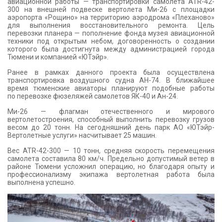
авиационной работы — транспортировки самолета ATR-42-
КОНТАКТЫ
300 на внешней подвеске вертолета Ми-26 с площадки
аэропорта «Рощино» на территорию аэродрома «Плеханово»
для выполнения восстановительного ремонта. Цель
перевозки планера — пополнение фонда музея авиационной
техники под открытым небом, договоренность о создании
которого была достигнута между администрацией города
Тюмени и компанией «ЮТэйр».
Ранее в рамках данного проекта была осуществлена
транспортировка воздушного судна АН-74. В ближайшее
время тюменские авиаторы планируют подобные работы
по перевозке фюзеляжей самолетов ЯК-40 и Ан-24.
Ми-26 — флагман отечественного и мирового
вертолетостроения, способный выполнить перевозку грузов
весом до 20 тонн. На сегодняшний день парк АО «ЮТэйр-
Вертолетные услуги» насчитывает 25 машин.
Вес ATR-42-300 — 10 тонн, средняя скорость перемещения
самолета составила 80 км/ч. Предельно допустимый ветер в
районе Тюмени усложнил операцию, но благодаря опыту и
профессионализму экипажа вертолетная работа была
выполнена успешно.