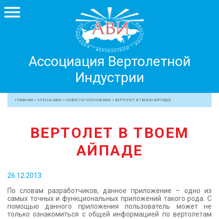
Ассоциация
Ассоциация Вертолетной
Вертолетной
Индустрии
Индустрии
+7 499 755 99 29
ГЛАВНАЯ
»
ЧЛЕНЫ АВИ
»
НОВОСТИ ЧЛЕНОВ АВИ
»
ВЕРТОЛЕТ В ТВОЕМ АЙПАДЕ
АССОЦИАЦИЯ
ВЕРТОЛЕТ В ТВОЕМ
ЧЛЕНЫ АВИ
АЙПАДЕ
МЕРОПРИЯТИЯ
ПРОФЕССИОНАЛАМ
26.12.2013
ЖУРНАЛ
По словам разработчиков, данное приложение – одно из
ПРЕССА
самых точных и функциональных приложений такого рода. С
помощью данного приложения пользователь может не
МЕДИА
только ознакомиться с общей информацией по вертолетам