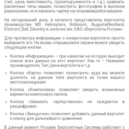
(тип, цена, вместимость, грузоподъемность и т.д.), сравнить
КОНТАКТЫ
различные типы машин, посмотреть фотографии в высоком
разрешении, но и заказать чартер на понравившейся машине.
На сегодняшний день в каталоге представлены вертолеты
производства MD Helicopters, Robinson, AugustaWestland,
Enstrom, Bell, Sikorsky и, конечно же, ОАО «Вертолеты России».
Для просмотра информации о конкретном вертолете просто
выбираете его. На вновь открывшемся экране можно увидеть
следующие кнопки:
Кнопка «Информация» – при нажатии на которую выходит
список всех данных на этот вертолет. Как то – Название
производителя, Тип, Цена вертолета и т.д.
Кнопка «Карта» позволяет посмотреть куда вы можете
долететь на данном типе вертолета из точки вашего
местонахождения.
Кнопка «Компоновка» позволяет увидеть возможные
варианты компоновок салона.
Кнопка «Заказать чартер/звонок» не нуждается в
расшифровке.
Кнопка «Звездочка» позволяет добавить данный вертолет
к списку для дальнейшего сравнения.
В данный момент Русские Вертолетные Системы работают с